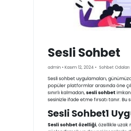
Sesli Sohbet
admin
•
Kasım 12, 2024
•
Sohbet Odaları
Sesli sohbet uygulamaları, günümüzd
popüler platformlar arasında öne çıkı
sınırlı kalmadan,
sesli sohbet
imkanı
sesinizle ifade etme fırsatı tanır. Bu
Sesli Sohbet1 Uy
Sesli sohbet özelliği
, özellikle uzak