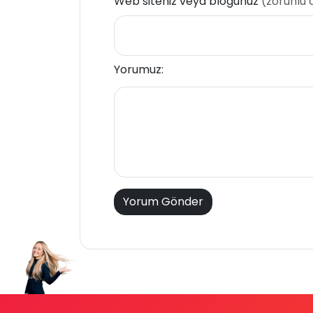
Web siteniz veya blogunuz
(zorunlu 
Yorumuz: