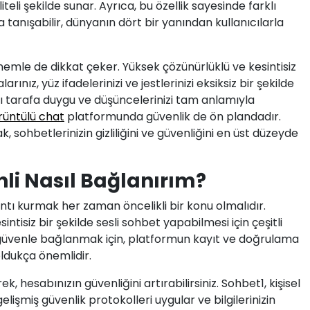
teli şekilde sunar. Ayrıca, bu özellik sayesinde farklı
 tanışabilir, dünyanın dört bir yanından kullanıcılarla
nemle de dikkat çeker. Yüksek çözünürlüklü ve kesintisiz
nız, yüz ifadelerinizi ve jestlerinizi eksiksiz bir şekilde
ı tarafa duygu ve düşüncelerinizi tam anlamıyla
rüntülü chat
platformunda güvenlik de ön plandadır.
 sohbetlerinizin gizliliğini ve güvenliğini en üst düzeyde
li Nasıl Bağlanırım?
ntı kurmak her zaman öncelikli bir konu olmalıdır.
sintisiz bir şekilde sesli sohbet yapabilmesi için çeşitli
 güvenle bağlanmak için, platformun kayıt ve doğrulama
ldukça önemlidir.
k, hesabınızın güvenliğini artırabilirsiniz. Sohbet1, kişisel
gelişmiş güvenlik protokolleri uygular ve bilgilerinizin