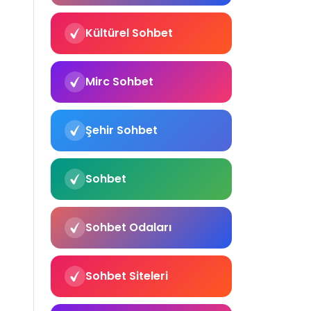
Kültürel Sohbet
Mirc Sohbet
Şehir Sohbet
Sohbet
Sohbet Odaları
Sohbet Siteleri