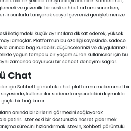
a etkili bir şekilde tanışmak için idealdir. Sohbet1.net,
lenceli ve güvenilir bir sesli sohbet ortamı sunarken,
len insanlarla tanışarak sosyal çevrenizi genişletmenize
esli iletişimdeki küçük ayrıntılara dikkat ederek, yüksek
unmayı amaçlar. Platformun bu özelliği sayesinde, sadece
işiyle anında bağ kurabilir, düşüncelerinizi ve duygularınızı
zellikle yoğun tempolu bir yaşam süren kullanıcılar için bu
 aynı zamanda doyurucu bir sohbet deneyimi sağlar.
lü Chat
nıcılar için Sohbet1 görüntülü chat platformu mükemmel bir
i sayesinde, kullanıcılar sadece karşısındakini duymakla
güçlü bir bağ kurar.
ıların anında birbirlerini görmesini sağlayarak
e getirir. İster eski bir dostunuzla hasret gidermek
le tanışma sürecini hızlandırmak isteyin, Sohbet1 görüntülü