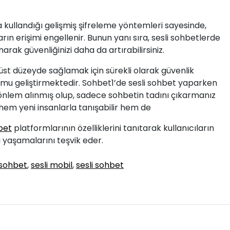
 kullandığı gelişmiş şifreleme yöntemleri sayesinde,
n erişimi engellenir. Bunun yanı sıra, sesli sohbetlerde
narak güvenliğinizi daha da artırabilirsiniz.
n üst düzeyde sağlamak için sürekli olarak güvenlik
u geliştirmektedir. Sohbet1’de sesli sohbet yaparken
ü önlem alınmış olup, sadece sohbetin tadını çıkarmanız
 hem yeni insanlarla tanışabilir hem de
bet
platformlarının özelliklerini tanıtarak kullanıcıların
i yaşamalarını teşvik eder.
 sohbet
,
sesli mobil
,
sesli sohbet