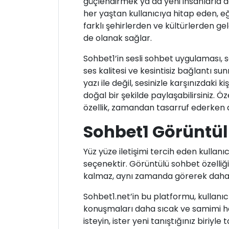
güçlendirmek ya da yeni insanlarla dah
her yaştan kullanıcıya hitap eden, eğ
farklı şehirlerden ve kültürlerden ge
de olanak sağlar.
Sohbet1’in sesli sohbet uygulaması, s
ses kalitesi ve kesintisiz bağlantı s
yazı ile değil, sesinizle karşınızdaki k
doğal bir şekilde paylaşabilirsiniz. Ö
özellik, zamandan tasarruf ederken
Sohbet1 Görüntü
Yüz yüze iletişimi tercih eden kulla
seçenektir. Görüntülü sohbet özelliğ
kalmaz, aynı zamanda görerek daha 
Sohbet1.net’in bu platformu, kullanıc
konuşmaları daha sıcak ve samimi hal
isteyin, ister yeni tanıştığınız biriy