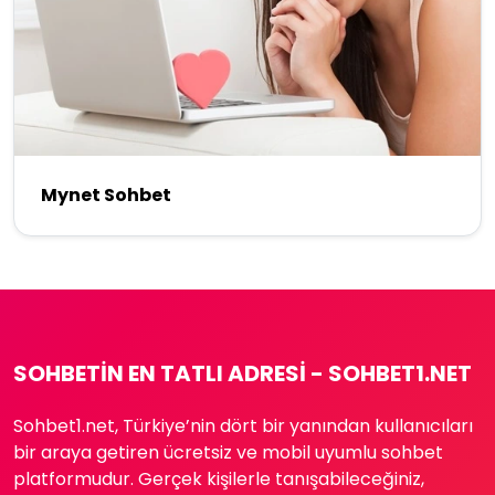
Mynet Sohbet
SOHBETIN EN TATLI ADRESI - SOHBET1.NET
Sohbet1.net, Türkiye’nin dört bir yanından kullanıcıları
bir araya getiren ücretsiz ve mobil uyumlu sohbet
platformudur. Gerçek kişilerle tanışabileceğiniz,