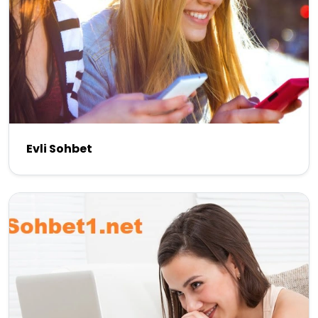
Evli Sohbet