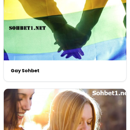
Gay Sohbet