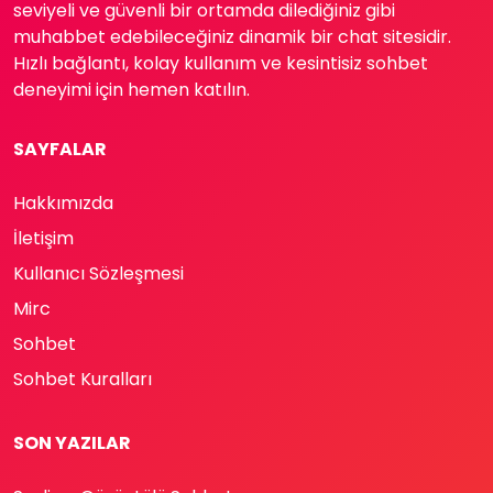
seviyeli ve güvenli bir ortamda dilediğiniz gibi
muhabbet edebileceğiniz dinamik bir chat sitesidir.
Hızlı bağlantı, kolay kullanım ve kesintisiz sohbet
deneyimi için hemen katılın.
SAYFALAR
Hakkımızda
İletişim
Kullanıcı Sözleşmesi
Mirc
Sohbet
Sohbet Kuralları
SON YAZILAR