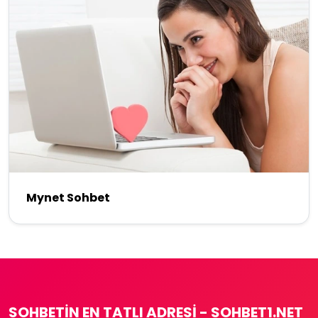
Mynet Sohbet
SOHBETIN EN TATLI ADRESI - SOHBET1.NET