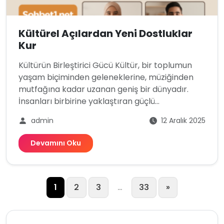
Kültürel Açılardan Yeni Dostluklar
Kur
Kültürün Birleştirici Gücü Kültür, bir toplumun
yaşam biçiminden geleneklerine, müziğinden
mutfağına kadar uzanan geniş bir dünyadır.
İnsanları birbirine yaklaştıran güçlü...
admin
12 Aralık 2025
Devamını Oku
Yazı
1
2
3
…
33
»
sayfalaması