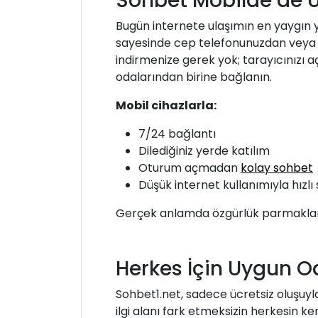
Sohbet Mobilde de Ü
Bugün internete ulaşımın en yaygın y
sayesinde cep telefonunuzdan veya ta
indirmenize gerek yok; tarayıcınızı a
odalarından birine bağlanın.
Mobil cihazlarla:
7/24 bağlantı
Dilediğiniz yerde katılım
Oturum açmadan
kolay sohbet
Düşük internet kullanımıyla hızlı
Gerçek anlamda özgürlük parmaklar
Herkes İçin Uygun O
Sohbet1.net, sadece ücretsiz oluşuyl
ilgi alanı fark etmeksizin herkesin k