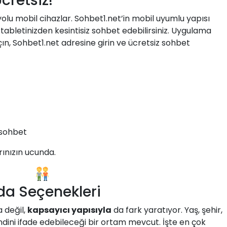
cretsiz!
olu mobil cihazlar. Sohbet1.net’in mobil uyumlu yapısı
bletinizden kesintisiz sohbet edebilirsiniz. Uygulama
çın, Sohbet1.net adresine girin ve ücretsiz sohbet
 sohbet
ınızın ucunda.
da Seçenekleri
a değil,
kapsayıcı yapısıyla
da fark yaratıyor. Yaş, şehir,
endini ifade edebileceği bir ortam mevcut. İşte en çok