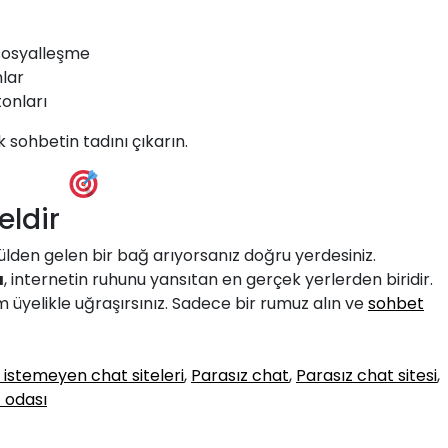
 sosyalleşme
lar
onları
k sohbetin tadını çıkarın.
ldir
ülden gelen bir bağ arıyorsanız doğru yerdesiniz.
ı
, internetin ruhunu yansıtan en gerçek yerlerden biridir.
um üyelikle uğraşırsınız. Sadece bir rumuz alın ve
sohbet
 istemeyen chat siteleri
,
Parasız chat
,
Parasız chat sitesi
,
 odası