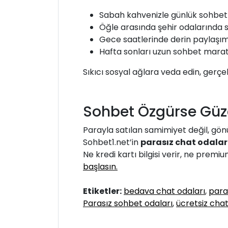
Sabah kahvenizle günlük sohbet
Öğle arasında şehir odalarında
Gece saatlerinde derin paylaşım
Hafta sonları uzun sohbet marat
Sıkıcı sosyal ağlara veda edin, gerçe
Sohbet Özgürse Güze
Parayla satılan samimiyet değil, gön
Sohbet1.net’in
parasız chat odalar
Ne kredi kartı bilgisi verir, ne premi
başlasın.
Etiketler:
bedava chat odaları
,
para
Parasız sohbet odaları
,
ücretsiz chat