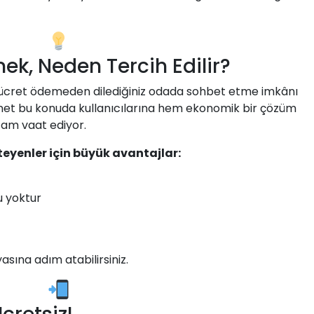
ek, Neden Tercih Edilir?
r ücret ödemeden dilediğiniz odada sohbet etme imkânı
1.net bu konuda kullanıcılarına hem ekonomik bir çözüm
tam vaat ediyor.
yenler için büyük avantajlar:
u yoktur
sına adım atabilirsiniz.