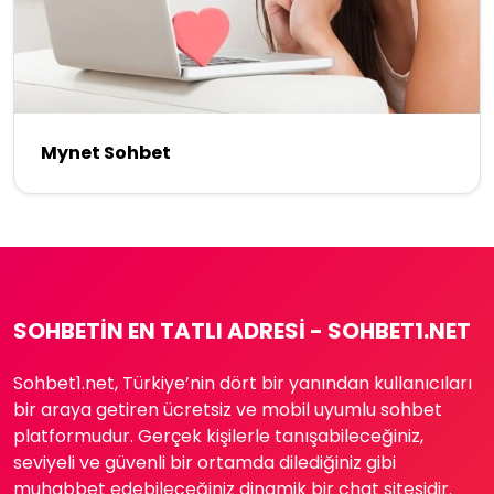
Mynet Sohbet
SOHBETIN EN TATLI ADRESI - SOHBET1.NET
Sohbet1.net, Türkiye’nin dört bir yanından kullanıcıları
bir araya getiren ücretsiz ve mobil uyumlu sohbet
platformudur. Gerçek kişilerle tanışabileceğiniz,
seviyeli ve güvenli bir ortamda dilediğiniz gibi
muhabbet edebileceğiniz dinamik bir chat sitesidir.