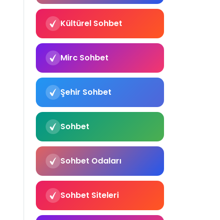
Kültürel Sohbet
Mirc Sohbet
Şehir Sohbet
Sohbet
Sohbet Odaları
Sohbet Siteleri