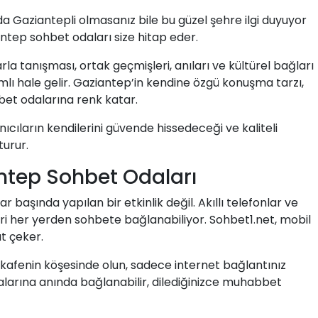
 da Gaziantepli olmasanız bile bu güzel şehre ilgi duyuyor
iantep sohbet odaları size hitap eder.
rla tanışması, ortak geçmişleri, anıları ve kültürel bağları
mlı hale gelir. Gaziantep’in kendine özgü konuşma tarzı,
hbet odalarına renk katar.
ıcıların kendilerini güvende hissedeceği ve kaliteli
turur.
ntep Sohbet Odaları
başında yapılan bir etkinlik değil. Akıllı telefonlar ve
eri her yerden sohbete bağlanabiliyor. Sohbet1.net, mobil
t çeker.
ir kafenin köşesinde olun, sadece internet bağlantınız
arına anında bağlanabilir, dilediğinizce muhabbet