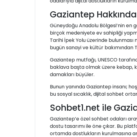
odalarıyla dijital dostlukların kurulm
Gaziantep Hakkında 
Güneydoğu Anadolu Bölgesi’nin en gel
birçok medeniyete ev sahipliği yapmış
Tarihi İpek Yolu üzerinde bulunması 
bugün sanayi ve kültür bakımından Tü
Gaziantep mutfağı, UNESCO tarafından
baklava başta olmak üzere kebap, k
damakları büyüler.
Bunun yanında Gaziantep insanı; hoşgö
bu sosyal sıcaklık, dijital sohbet or
Sohbet1.net ile Gazi
Gaziantep’e özel sohbet odaları araya
dostu tasarımı ile öne çıkar. Bu platf
ortamda dostlukların kurulmasına ara