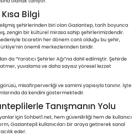
asına olanak tanıyor.
Kısa Bilgi
işmiş şehirlerinden biri olan Gaziantep, tarih boyunca
, zengin bir kültürel mirasa sahip şehirlerimizdendir.
nedeniyle ticaretin her dönem canlı olduğu bu şehir,
rkiye’nin önemli merkezlerinden biridir.
 da “Yaratıcı Şehirler Ağı”na dahil edilmiştir. Şehirde
atmer, yuvalama ve daha sayısız yöresel lezzet
rüsü, misafirperverliği ve samimi yapısıyla tanınır. İşte
tamlarında da kendini göstermektedir.
anteplilerle Tanışmanın Yolu
nlar için Sohbet1.net, hem güvenilirliği hem de kullanıcı
orm, Gaziantepli kullanıcıları bir araya getirerek sanal
cılık eder.