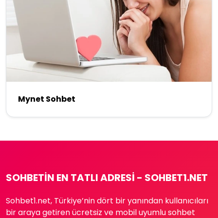
Mynet Sohbet
SOHBETIN EN TATLI ADRESI - SOHBET1.NET
Sohbet1.net, Türkiye’nin dört bir yanından kullanıcıları
bir araya getiren ücretsiz ve mobil uyumlu sohbet