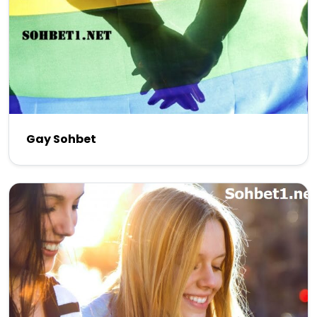
Gay Sohbet