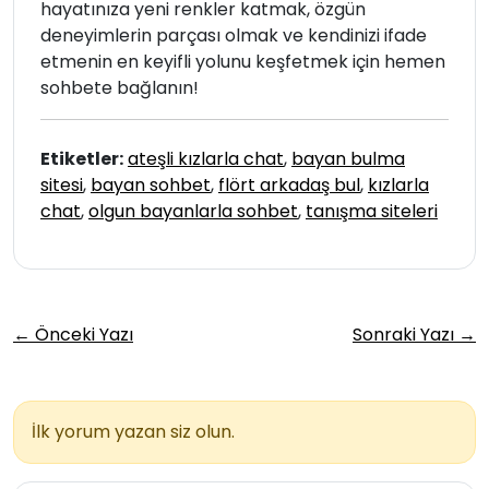
hayatınıza yeni renkler katmak, özgün
deneyimlerin parçası olmak ve kendinizi ifade
etmenin en keyifli yolunu keşfetmek için hemen
sohbete bağlanın!
Etiketler:
ateşli kızlarla chat
,
bayan bulma
sitesi
,
bayan sohbet
,
flört arkadaş bul
,
kızlarla
chat
,
olgun bayanlarla sohbet
,
tanışma siteleri
← Önceki Yazı
Sonraki Yazı →
İlk yorum yazan siz olun.