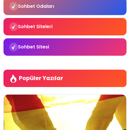
Sohbet Odaları
Sohbet Siteleri
Sohbet Sitesi
Popüler Yazılar