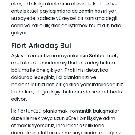
alan, ortak ilgi alanlarının ötesinde kültürel ve
entelektüel paylaşımlara da zemin hazırlıyor.
Bu sayede, sadece yüzeysel bir tanışma değil,
derin ve kalıcı ilişkiler geliştirmek mümkün hale
geliyor.
Flört Arkadaş Bul
Aşk ve romantizmi arayanlar için
Sohbet1.net
,
özel olarak tasarlanmış flört arkadaş bulma
bölümü ile öne çıkıyor. Profilinizi detaylıca
doldurabileceğiniz, ilgi alanlarınızı ve
beklentilerinizi net bir şekilde yansıtabileceğiniz
bu bölüm, doğru kişiyi bulmanızda size rehberlik
ediyor.
İlk flörtünüzü planlamak, romantik buluşmalar
düzenlemek veya uzun süreli bir ilişkiye adım
atmak istiyorsanız, interaktif özelliklerle
donatılmış platformumuz sayesinde aradığınız