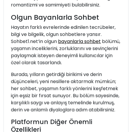
romantizmi ve samimiyeti bulabilirsiniz.
Olgun Bayanlarla Sohbet
Hayatın farklı evrelerinde edinilen tecrübeler,
bilgi ve bilgelik, olgun sohbetlere yansır.
Sohbet1.net’in olgun
bayanlarla sohbet
bölümü,
yaşamın inceliklerini, zorluklarını ve sevinçlerini
paylaşmak isteyen deneyimli kullanıcılar için
özel olarak tasarlandı.
Burada, yılların getirdiği birikimi ve derin
düşünceleri, yeni nesillere aktarmak mümkün;
her sohbet, yaşamın farklı yönlerini keşfetmek
için eşsiz bir fırsat sunuyor. Bu bölüm sayesinde,
karşılıklı saygı ve anlayış temelinde kurulmuş,
derin ve anlamlı diyaloglara adım atabilirsiniz.
Platformun Diğer Önemli
Özellikleri