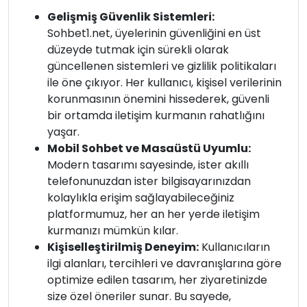
Gelişmiş Güvenlik Sistemleri:
Sohbet1.net, üyelerinin güvenliğini en üst
düzeyde tutmak için sürekli olarak
güncellenen sistemleri ve gizlilik politikaları
ile öne çıkıyor. Her kullanıcı, kişisel verilerinin
korunmasının önemini hissederek, güvenli
bir ortamda iletişim kurmanın rahatlığını
yaşar.
Mobil Sohbet ve Masaüstü Uyumlu:
Modern tasarımı sayesinde, ister akıllı
telefonunuzdan ister bilgisayarınızdan
kolaylıkla erişim sağlayabileceğiniz
platformumuz, her an her yerde iletişim
kurmanızı mümkün kılar.
Kişiselleştirilmiş Deneyim:
Kullanıcıların
ilgi alanları, tercihleri ve davranışlarına göre
optimize edilen tasarım, her ziyaretinizde
size özel öneriler sunar. Bu sayede,