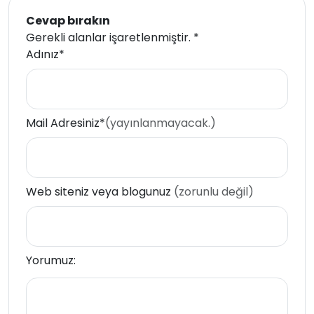
Cevap bırakın
Gerekli alanlar işaretlenmiştir.
*
Adınız*
Mail Adresiniz*
(yayınlanmayacak.)
Web siteniz veya blogunuz
(zorunlu değil)
Yorumuz: