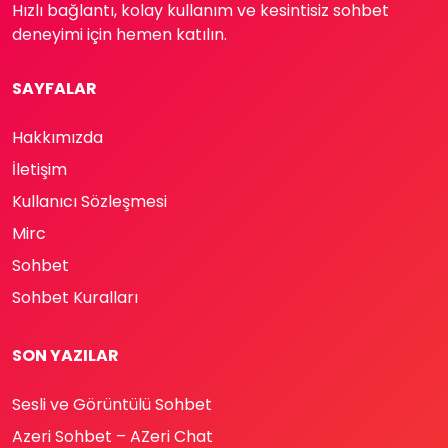
Hızlı bağlantı, kolay kullanım ve kesintisiz sohbet
deneyimi için hemen katılın.
SAYFALAR
Hakkımızda
İletişim
Kullanıcı Sözleşmesi
Mirc
Sohbet
Sohbet Kuralları
SON YAZILAR
Sesli ve Görüntülü Sohbet
Azeri Sohbet – AZeri Chat