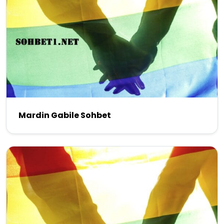
Mardin Gabile Sohbet