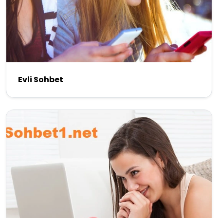
Evli Sohbet