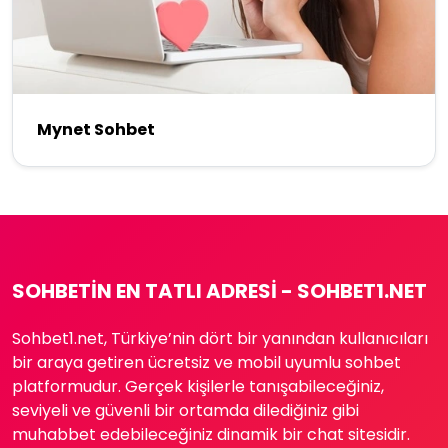
Mynet Sohbet
SOHBETIN EN TATLI ADRESI - SOHBET1.NET
Sohbet1.net, Türkiye’nin dört bir yanından kullanıcıları
bir araya getiren ücretsiz ve mobil uyumlu sohbet
platformudur. Gerçek kişilerle tanışabileceğiniz,
seviyeli ve güvenli bir ortamda dilediğiniz gibi
muhabbet edebileceğiniz dinamik bir chat sitesidir.