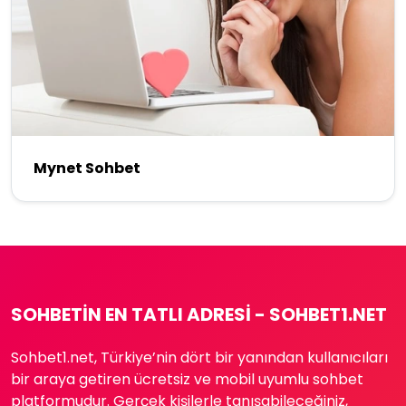
Mynet Sohbet
SOHBETIN EN TATLI ADRESI - SOHBET1.NET
Sohbet1.net, Türkiye’nin dört bir yanından kullanıcıları
bir araya getiren ücretsiz ve mobil uyumlu sohbet
platformudur. Gerçek kişilerle tanışabileceğiniz,