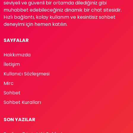
seviyeli ve güvenli bir ortamda dilediğiniz gibi
muhabbet edebileceğiniz dinamik bir chat sitesidir.
Hızlı bağlantı, kolay kullanım ve kesintisiz sohbet
deneyimi için hemen katılın.
SAYFALAR
Hakkımızda
İletişim
Kullanıcı Sözleşmesi
Mirc
Sohbet
Sohbet Kuralları
SON YAZILAR