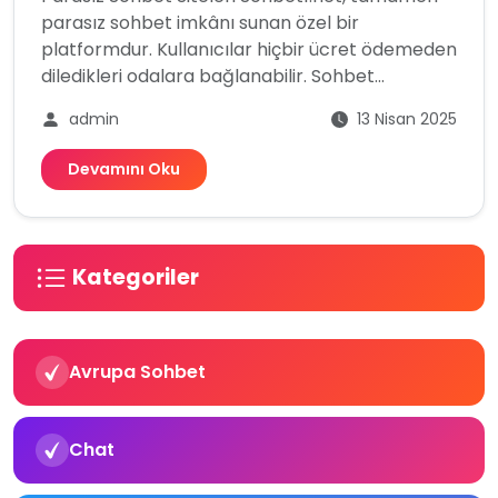
parasız sohbet imkânı sunan özel bir
platformdur. Kullanıcılar hiçbir ücret ödemeden
diledikleri odalara bağlanabilir. Sohbet...
admin
13 Nisan 2025
Devamını Oku
Kategoriler
Avrupa Sohbet
Chat