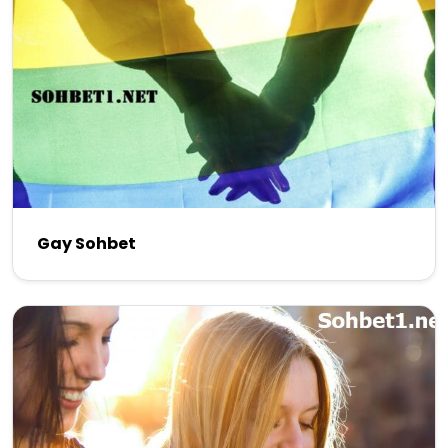
Gay Sohbet