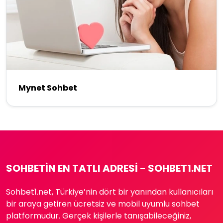
Mynet Sohbet
SOHBETIN EN TATLI ADRESI - SOHBET1.NET
Sohbet1.net, Türkiye’nin dört bir yanından kullanıcıları
bir araya getiren ücretsiz ve mobil uyumlu sohbet
platformudur. Gerçek kişilerle tanışabileceğiniz,