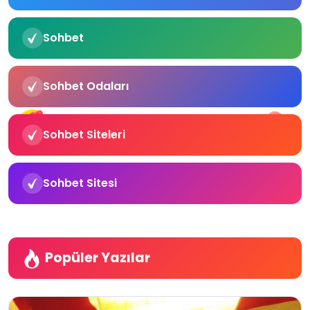
Sohbet
Sohbet Odaları
Sohbet Siteleri
Sohbet Sitesi
Popüler Yazılar