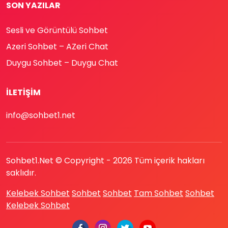
SON YAZILAR
Sesli ve Görüntülü Sohbet
Azeri Sohbet – AZeri Chat
Duygu Sohbet – Duygu Chat
İLETIŞIM
info@sohbet1.net
Sohbet1.Net © Copyright -
2026
Tüm içerik hakları
saklıdır.
Kelebek Sohbet
Sohbet
Sohbet
Tam Sohbet
Sohbet
Kelebek Sohbet