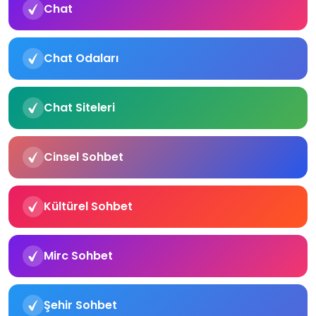
Chat
Chat Odaları
Chat Siteleri
Cinsel Sohbet
Kültürel Sohbet
Mirc Sohbet
Şehir Sohbet