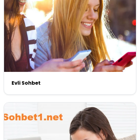
Evli Sohbet