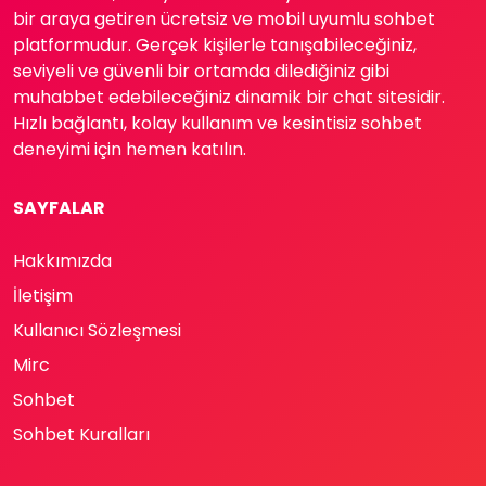
bir araya getiren ücretsiz ve mobil uyumlu sohbet
platformudur. Gerçek kişilerle tanışabileceğiniz,
seviyeli ve güvenli bir ortamda dilediğiniz gibi
muhabbet edebileceğiniz dinamik bir chat sitesidir.
Hızlı bağlantı, kolay kullanım ve kesintisiz sohbet
deneyimi için hemen katılın.
SAYFALAR
Hakkımızda
İletişim
Kullanıcı Sözleşmesi
Mirc
Sohbet
Sohbet Kuralları