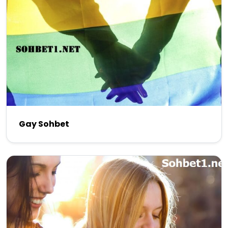
Gay Sohbet