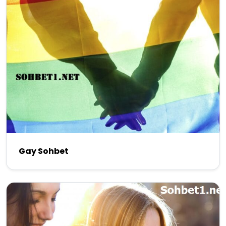
Gay Sohbet