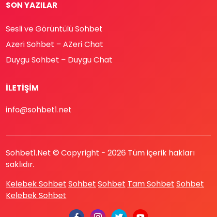
SON YAZILAR
Sesli ve Görüntülü Sohbet
Azeri Sohbet – AZeri Chat
Duygu Sohbet – Duygu Chat
İLETIŞIM
info@sohbet1.net
Sohbet1.Net © Copyright -
2026
Tüm içerik hakları
saklıdır.
Kelebek Sohbet
Sohbet
Sohbet
Tam Sohbet
Sohbet
Kelebek Sohbet