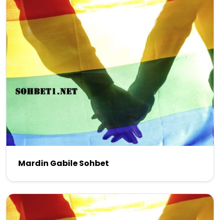
Mardin Gabile Sohbet