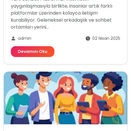
yaygınlaşmasıyla birlikte, insanlar artık farklı
platformlar üzerinden kolayca iletişim
kurabiliyor. Geleneksel arkadaşlık ve sohbet
ortamları yerini...
admin
02 Nisan 2025
Devamını Oku