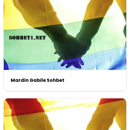
Mardin Gabile Sohbet