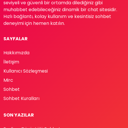
seviyeli ve güvenli bir ortamda dilediğiniz gibi
muhabbet edebileceğiniz dinamik bir chat sitesidir.
Hızlı bağlantı, kolay kullanım ve kesintisiz sohbet
deneyimi için hemen katılın.
SAYFALAR
Hakkımızda
İletişim
Kullanıcı Sözleşmesi
Mirc
Sohbet
Sohbet Kuralları
SON YAZILAR