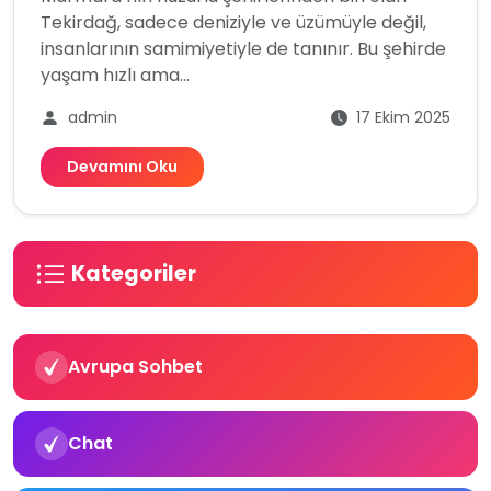
Tekirdağ, sadece deniziyle ve üzümüyle değil,
insanlarının samimiyetiyle de tanınır. Bu şehirde
yaşam hızlı ama...
admin
17 Ekim 2025
Devamını Oku
Kategoriler
Avrupa Sohbet
Chat