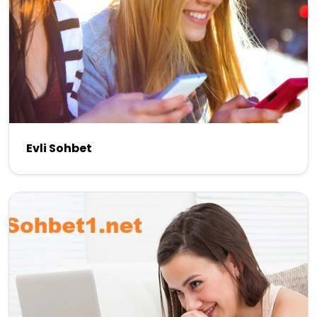
Evli Sohbet