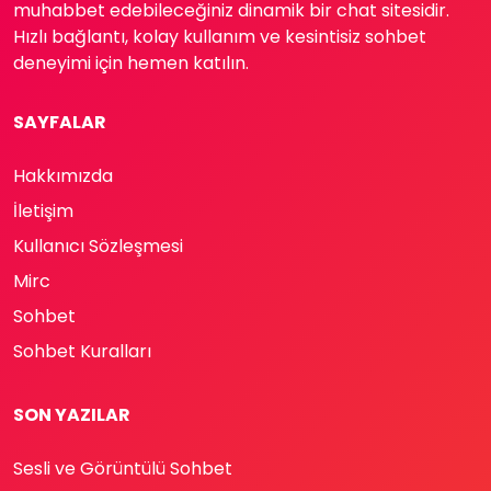
muhabbet edebileceğiniz dinamik bir chat sitesidir.
Hızlı bağlantı, kolay kullanım ve kesintisiz sohbet
deneyimi için hemen katılın.
SAYFALAR
Hakkımızda
İletişim
Kullanıcı Sözleşmesi
Mirc
Sohbet
Sohbet Kuralları
SON YAZILAR
Sesli ve Görüntülü Sohbet