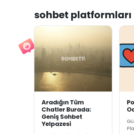
sohbet platformları
Aradığın Tüm
Po
Chatler Burada:
Od
Geniş Sohbet
Gü
Yelpazesi
Pla