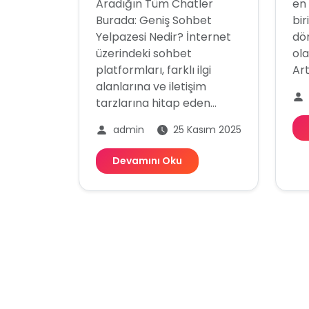
Aradığın Tüm Chatler
en 
Burada: Geniş Sohbet
bir
Yelpazesi Nedir? İnternet
dör
üzerindeki sohbet
ola
platformları, farklı ilgi
Artı
alanlarına ve iletişim
tarzlarına hitap eden...
admin
25 Kasım 2025
Devamını Oku