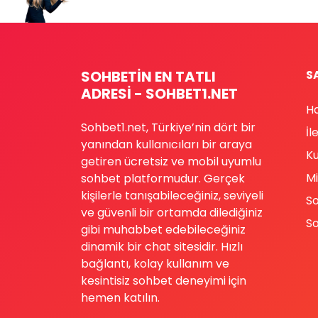
SOHBETIN EN TATLI
S
ADRESI - SOHBET1.NET
H
Sohbet1.net, Türkiye’nin dört bir
İl
yanından kullanıcıları bir araya
Ku
getiren ücretsiz ve mobil uyumlu
Mi
sohbet platformudur. Gerçek
kişilerle tanışabileceğiniz, seviyeli
S
ve güvenli bir ortamda dilediğiniz
So
gibi muhabbet edebileceğiniz
dinamik bir chat sitesidir. Hızlı
bağlantı, kolay kullanım ve
kesintisiz sohbet deneyimi için
hemen katılın.