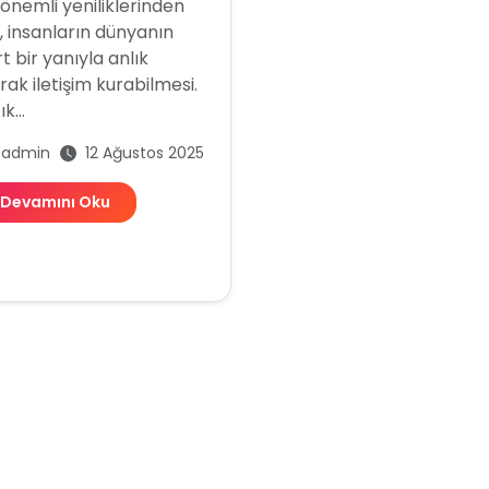
önemli yeniliklerinden
i, insanların dünyanın
t bir yanıyla anlık
rak iletişim kurabilmesi.
k...
admin
12 Ağustos 2025
Devamını Oku