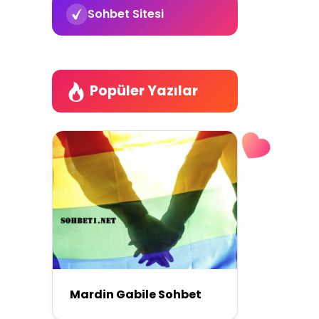
Sohbet Sitesi
Popüler Yazılar
Mardin Gabile Sohbet