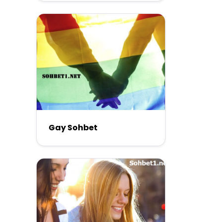
Gay Sohbet