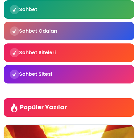
Sohbet
Sohbet Odaları
Sohbet Siteleri
Sohbet Sitesi
Popüler Yazılar