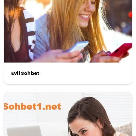
Evli Sohbet