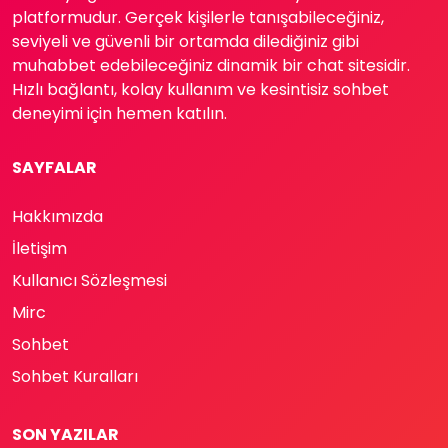
platformudur. Gerçek kişilerle tanışabileceğiniz,
seviyeli ve güvenli bir ortamda dilediğiniz gibi
muhabbet edebileceğiniz dinamik bir chat sitesidir.
Hızlı bağlantı, kolay kullanım ve kesintisiz sohbet
deneyimi için hemen katılın.
SAYFALAR
Hakkımızda
İletişim
Kullanıcı Sözleşmesi
Mirc
Sohbet
Sohbet Kuralları
SON YAZILAR