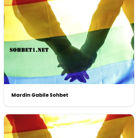
Mardin Gabile Sohbet