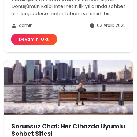
Dönüşümün Kalbi İnternetin ilk yıllarında sohbet
odaları, sadece metin tabanlı ve sınırlı bir...
admin
02 Aralık 2025
Devamını Oku
Sorunsuz Chat: Her Cihazda Uyumlu
Sohbet Sitesi