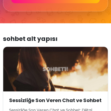
sohbet alt yapısı
Sessizliğe Son Veren Chat ve Sohbet
Sessizliğe Son Veren Chat ve Sohbet: Dijital