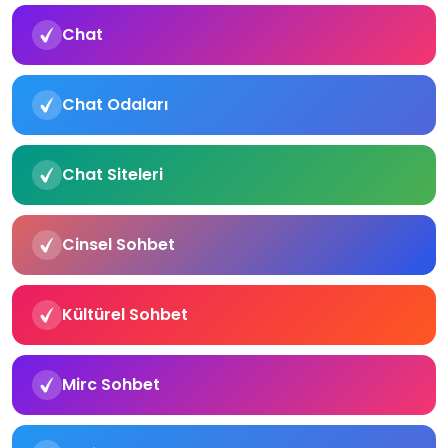
Chat
Chat Odaları
Chat Siteleri
Cinsel Sohbet
Kültürel Sohbet
Mirc Sohbet