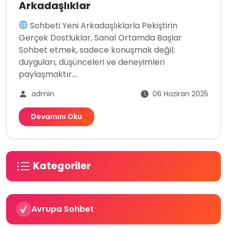
Arkadaşlıklar
Sohbeti Yeni Arkadaşlıklarla Pekiştirin
Gerçek Dostluklar, Sanal Ortamda Başlar
Sohbet etmek, sadece konuşmak değil;
duyguları, düşünceleri ve deneyimleri
paylaşmaktır....
admin
06 Haziran 2025
Devamını Oku
Kategoriler
Avrupa Sohbet