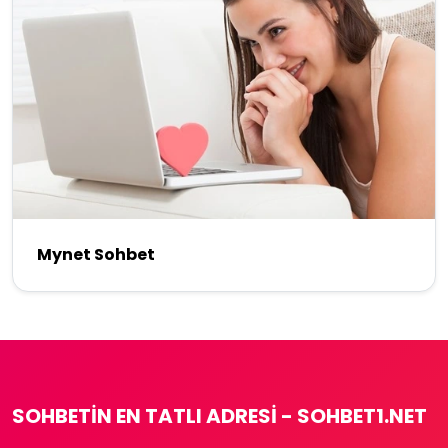
Mynet Sohbet
SOHBETIN EN TATLI ADRESI - SOHBET1.NET