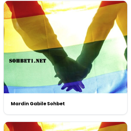
Mardin Gabile Sohbet