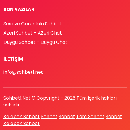
SON YAZILAR
Sesli ve Görüntülü Sohbet
Azeri Sohbet – AZeri Chat
Duygu Sohbet – Duygu Chat
İLETIŞIM
info@sohbet1.net
Sohbet1.Net © Copyright -
2026
Tüm içerik hakları
saklıdır.
Kelebek Sohbet
Sohbet
Sohbet
Tam Sohbet
Sohbet
Kelebek Sohbet