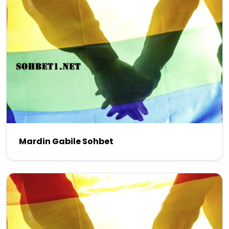
Mardin Gabile Sohbet