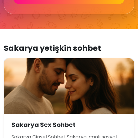
Sakarya yetişkin sohbet
Sakarya Sex Sohbet
Sakarya Cinsel Sohbet Sakarya, canlı sosyal