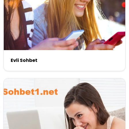
Evli Sohbet