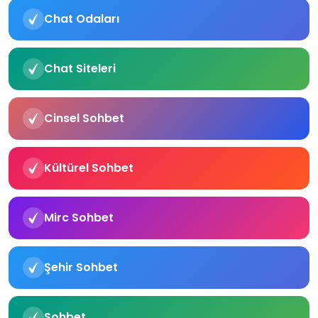
Chat Odaları
Chat Siteleri
Cinsel Sohbet
Kültürel Sohbet
Mirc Sohbet
Şehir Sohbet
Sohbet