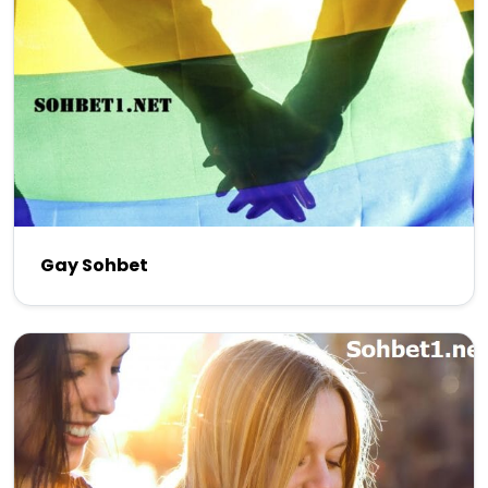
Gay Sohbet