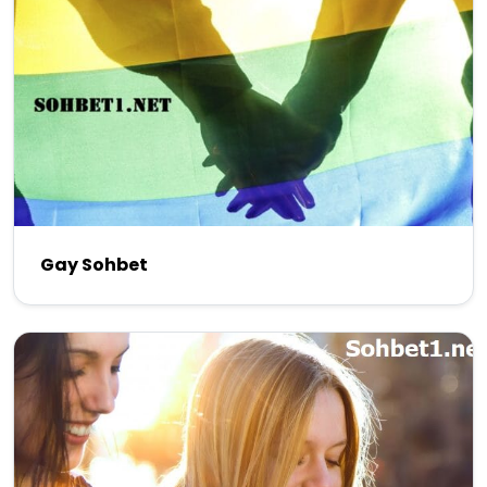
Gay Sohbet