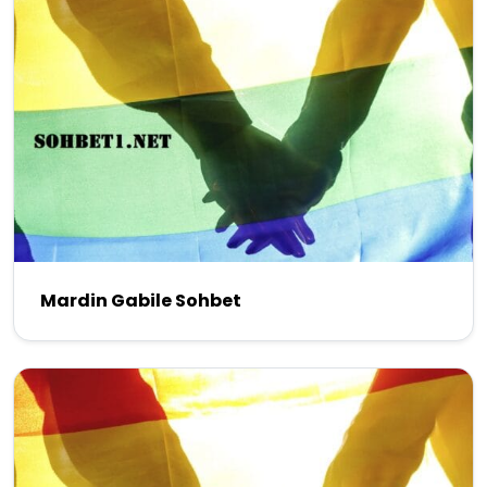
Mardin Gabile Sohbet