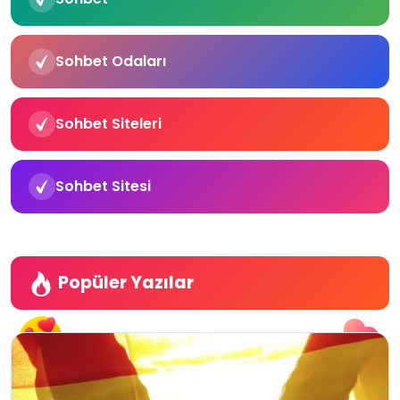
Sohbet Odaları
Sohbet Siteleri
Sohbet Sitesi
Popüler Yazılar