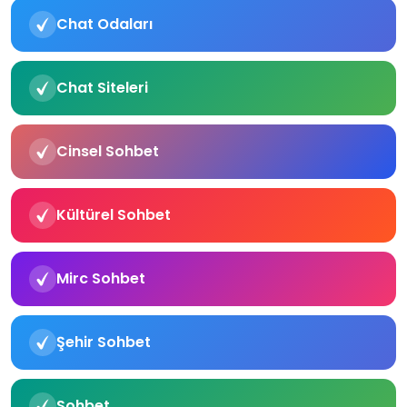
Chat Odaları
Chat Siteleri
Cinsel Sohbet
Kültürel Sohbet
Mirc Sohbet
Şehir Sohbet
Sohbet