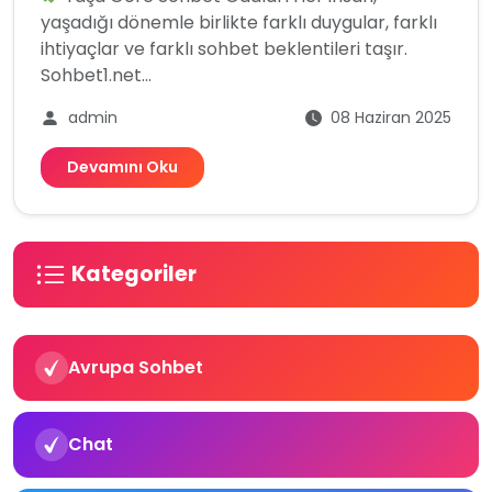
yaşadığı dönemle birlikte farklı duygular, farklı
ihtiyaçlar ve farklı sohbet beklentileri taşır.
Sohbet1.net...
admin
08 Haziran 2025
Devamını Oku
Kategoriler
Avrupa Sohbet
Chat