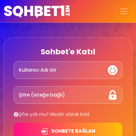
Sohbet'e Katıl
Şifre yok mu? Misafir olarak katıl.
SOHBETE BAĞLAN