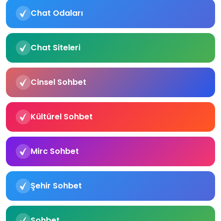
Chat Odaları
Chat Siteleri
Cinsel Sohbet
Kültürel Sohbet
Mirc Sohbet
Şehir Sohbet
Sohbet