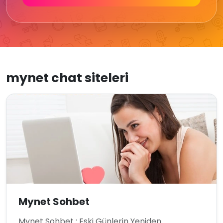
mynet chat siteleri
Mynet Sohbet
Mynet Sohbet : Eski Günlerin Yeniden