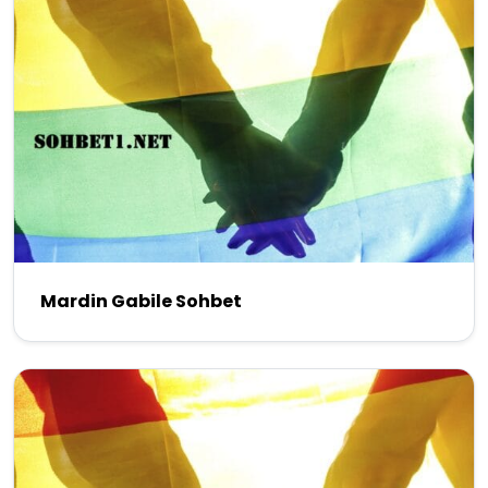
Mardin Gabile Sohbet