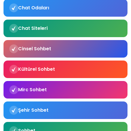
Chat Odaları
Chat Siteleri
Cinsel Sohbet
Kültürel Sohbet
Mirc Sohbet
Şehir Sohbet
Sohbet