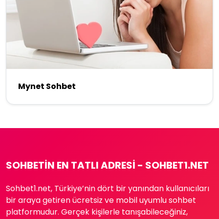
Mynet Sohbet
SOHBETIN EN TATLI ADRESI - SOHBET1.NET
Sohbet1.net, Türkiye’nin dört bir yanından kullanıcıları
bir araya getiren ücretsiz ve mobil uyumlu sohbet
platformudur. Gerçek kişilerle tanışabileceğiniz,