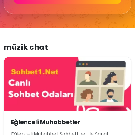
müzik chat
Eğlenceli Muhabbetler
Eğlenceli Muhabbet Sohbet1.net ile Sanal