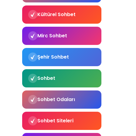
Kültürel Sohbet
Mirc Sohbet
Şehir Sohbet
Sohbet
Sohbet Odaları
Sohbet Siteleri