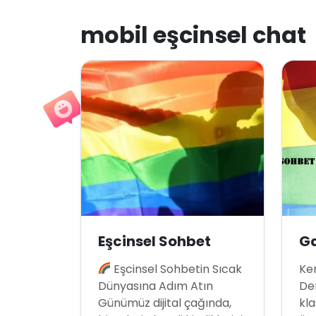
mobil eşcinsel chat
Eşcinsel Sohbet
Ga
Eşcinsel Sohbetin Sıcak
Ke
Dünyasına Adım Atın
De
Günümüz dijital çağında,
kla