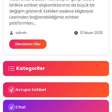
birlikte sohbet alışkanlıklarımız da büyük bir
değişim gösterdi. Eskiden sadece bilgisayar
üzerinden bağlanabildiğimiz sohbet
platformları,...
admin
01 Nisan 2025
Devamını Oku
Kategoriler
Avrupa Sohbet
Chat