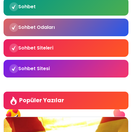
Sohbet
Sohbet Odaları
Sohbet Siteleri
Sohbet Sitesi
Popüler Yazılar