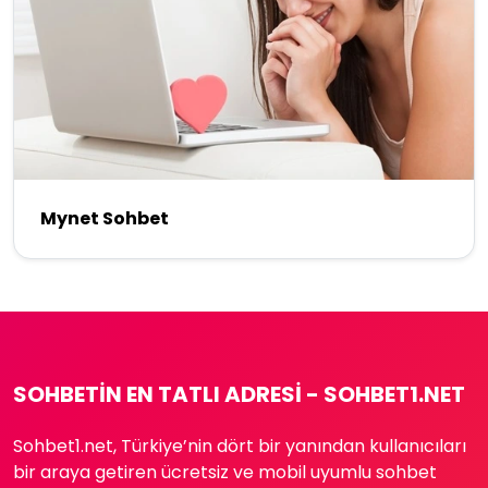
Mynet Sohbet
SOHBETIN EN TATLI ADRESI - SOHBET1.NET
Sohbet1.net, Türkiye’nin dört bir yanından kullanıcıları
bir araya getiren ücretsiz ve mobil uyumlu sohbet