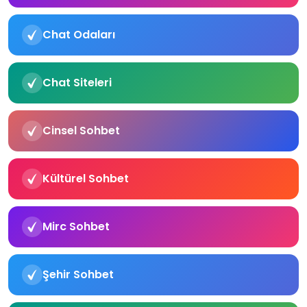
Chat Odaları
Chat Siteleri
Cinsel Sohbet
Kültürel Sohbet
Mirc Sohbet
Şehir Sohbet