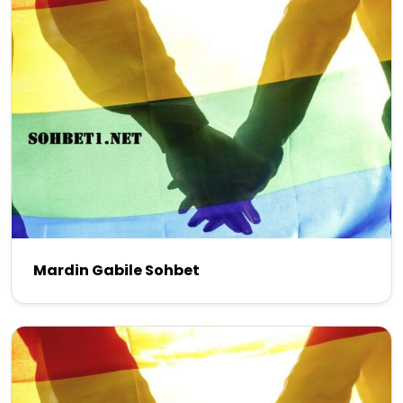
Mardin Gabile Sohbet