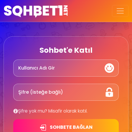
Sohbet'e Katıl
Şifre yok mu? Misafir olarak katıl.
SOHBETE BAĞLAN