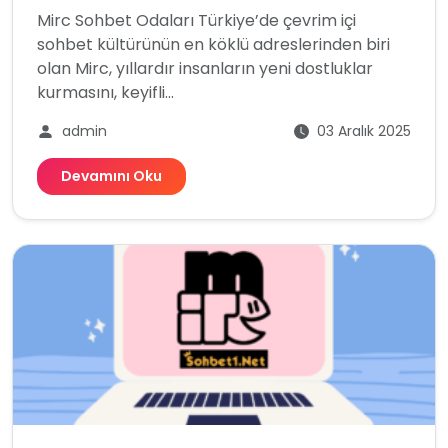
Mirc Sohbet Odaları Türkiye’de çevrim içi
sohbet kültürünün en köklü adreslerinden biri
olan Mirc, yıllardır insanların yeni dostluklar
kurmasını, keyifli...
admin
03 Aralık 2025
Devamını Oku