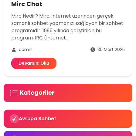
Mirc Chat
Mirc Nedir? Mirc, internet üzerinden gerçek
zamanlı sohbet yapmanızı sağlayan bir sohbet
programıdır. 1995 yılında geliştirilen bu
program, IRC (Internet...
admin
30 Mart 2025
Devamını Oku
Kategoriler
Avrupa Sohbet