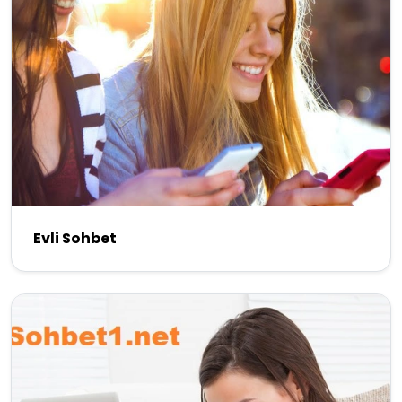
Evli Sohbet