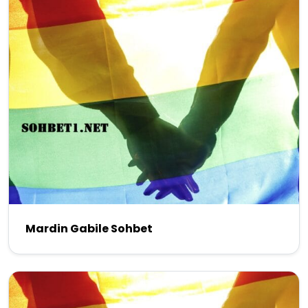
Mardin Gabile Sohbet