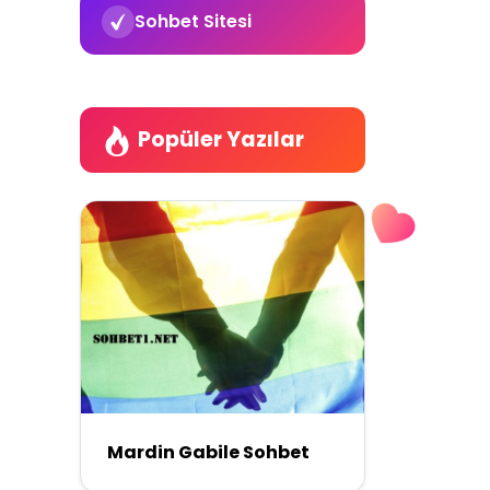
Sohbet Sitesi
Popüler Yazılar
Mardin Gabile Sohbet