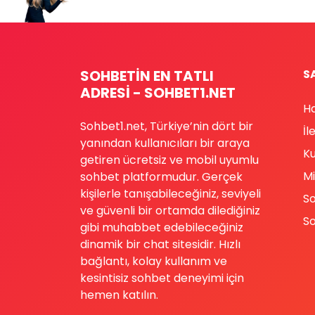
SOHBETIN EN TATLI
S
ADRESI - SOHBET1.NET
H
Sohbet1.net, Türkiye’nin dört bir
İl
yanından kullanıcıları bir araya
Ku
getiren ücretsiz ve mobil uyumlu
Mi
sohbet platformudur. Gerçek
kişilerle tanışabileceğiniz, seviyeli
S
ve güvenli bir ortamda dilediğiniz
So
gibi muhabbet edebileceğiniz
dinamik bir chat sitesidir. Hızlı
bağlantı, kolay kullanım ve
kesintisiz sohbet deneyimi için
hemen katılın.