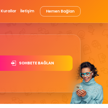
Kurallar
İletişim
Hemen Bağlan
SOHBETE BAĞLAN