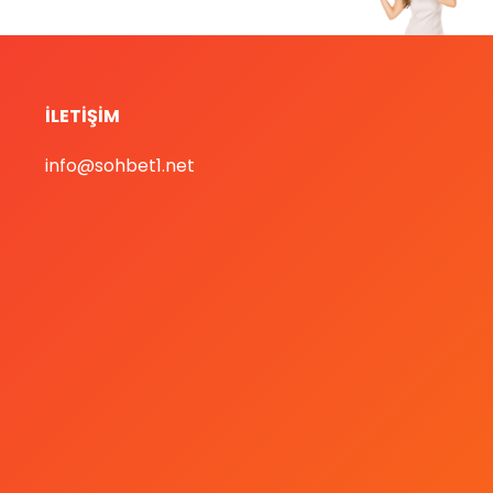
İLETIŞIM
info@sohbet1.net