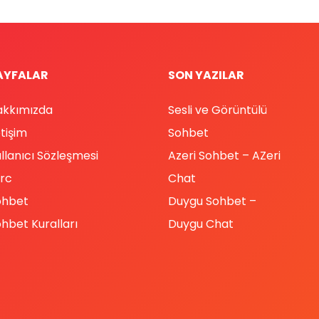
AYFALAR
SON YAZILAR
akkımızda
Sesli ve Görüntülü
etişim
Sohbet
llanıcı Sözleşmesi
Azeri Sohbet – AZeri
rc
Chat
ohbet
Duygu Sohbet –
hbet Kuralları
Duygu Chat