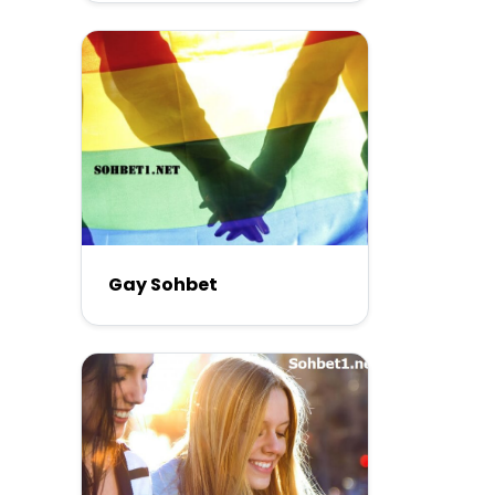
Gay Sohbet