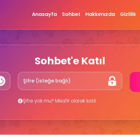
Anasayfa
Sohbet
Hakkımızda
Gizlilik
Sohbet'e Katıl
Şifre yok mu? Misafir olarak katıl.