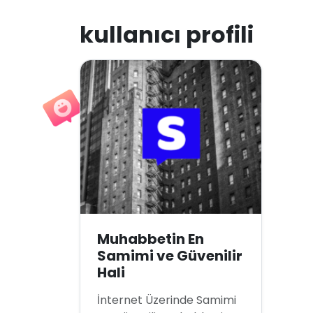
kullanıcı profili
Muhabbetin En
Samimi ve Güvenilir
Hali
İnternet Üzerinde Samimi