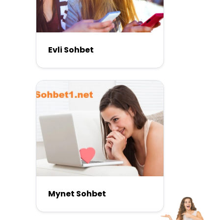
Evli Sohbet
Mynet Sohbet