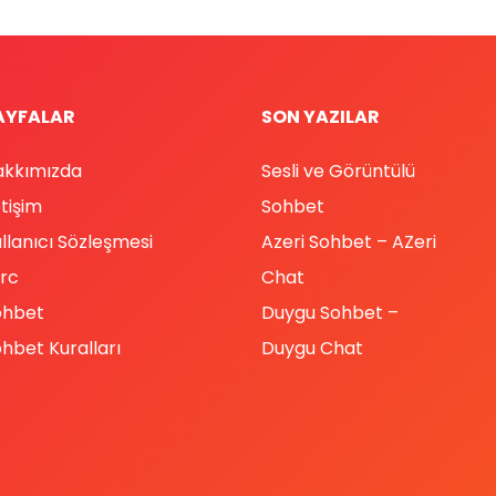
AYFALAR
SON YAZILAR
akkımızda
Sesli ve Görüntülü
etişim
Sohbet
llanıcı Sözleşmesi
Azeri Sohbet – AZeri
rc
Chat
ohbet
Duygu Sohbet –
hbet Kuralları
Duygu Chat