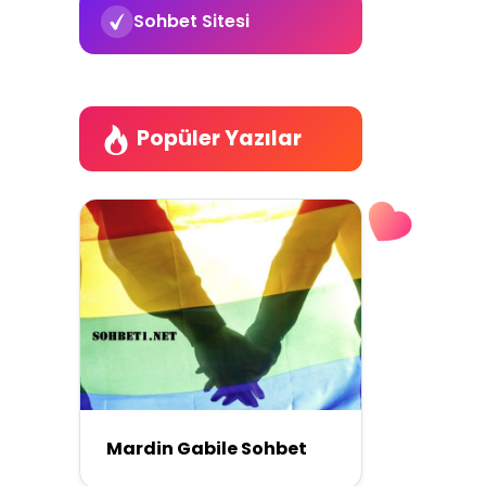
Sohbet Sitesi
Popüler Yazılar
Mardin Gabile Sohbet