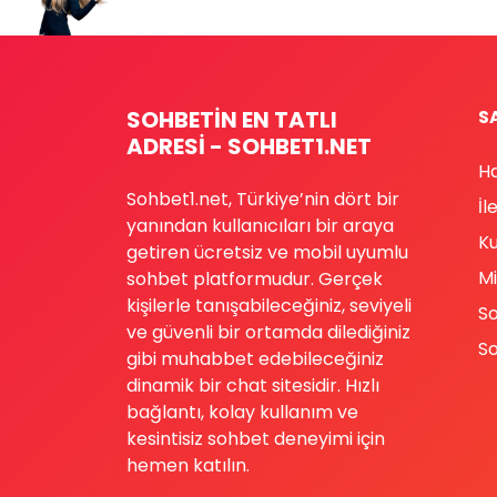
SOHBETIN EN TATLI
S
ADRESI - SOHBET1.NET
H
Sohbet1.net, Türkiye’nin dört bir
İl
yanından kullanıcıları bir araya
Ku
getiren ücretsiz ve mobil uyumlu
Mi
sohbet platformudur. Gerçek
kişilerle tanışabileceğiniz, seviyeli
S
ve güvenli bir ortamda dilediğiniz
So
gibi muhabbet edebileceğiniz
dinamik bir chat sitesidir. Hızlı
bağlantı, kolay kullanım ve
kesintisiz sohbet deneyimi için
hemen katılın.