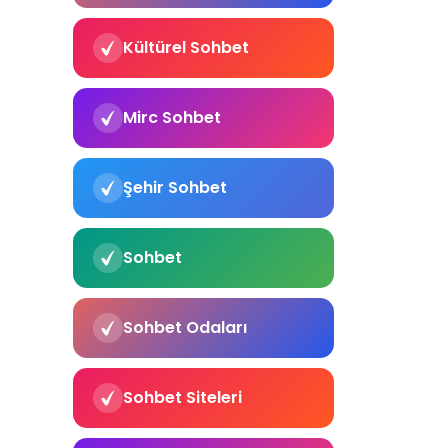
Kültürel Sohbet
Mirc Sohbet
Şehir Sohbet
Sohbet
Sohbet Odaları
Sohbet Siteleri