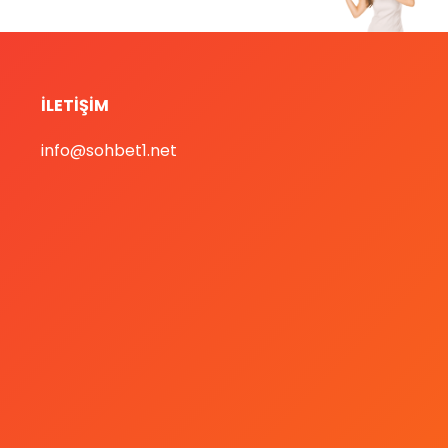
İLETIŞIM
info@sohbet1.net