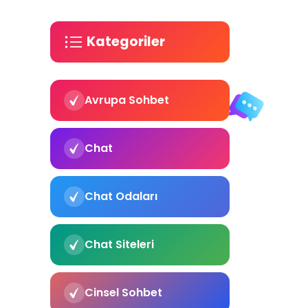
Kategoriler
Avrupa Sohbet
Chat
Chat Odaları
Chat Siteleri
Cinsel Sohbet