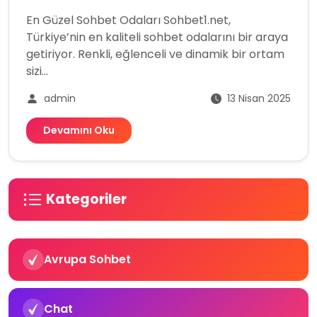
En Güzel Sohbet Odaları Sohbet1.net,
Türkiye’nin en kaliteli sohbet odalarını bir araya
getiriyor. Renkli, eğlenceli ve dinamik bir ortam
sizi...
admin
13 Nisan 2025
Devamını Oku
Kategoriler
Avrupa Sohbet
Chat