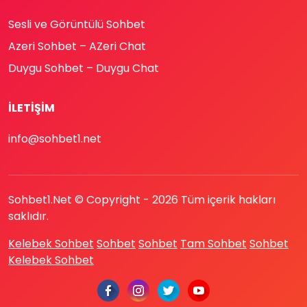
Sesli ve Görüntülü Sohbet
Azeri Sohbet – AZeri Chat
Duygu Sohbet – Duygu Chat
İLETIŞIM
info@sohbet1.net
Sohbet1.Net © Copyright -
2026
Tüm içerik hakları
saklıdır.
Kelebek Sohbet
Sohbet
Sohbet
Tam Sohbet
Sohbet
Kelebek Sohbet