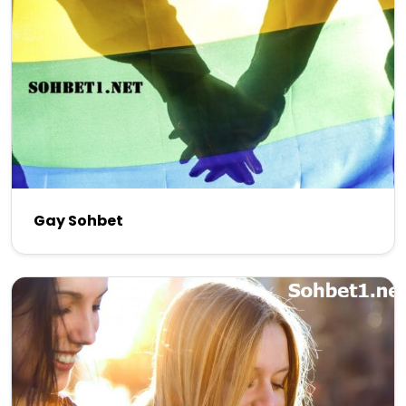
Gay Sohbet