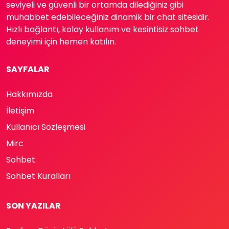
seviyeli ve güvenli bir ortamda dilediğiniz gibi
muhabbet edebileceğiniz dinamik bir chat sitesidir.
Hızlı bağlantı, kolay kullanım ve kesintisiz sohbet
deneyimi için hemen katılın.
SAYFALAR
Hakkımızda
İletişim
Kullanıcı Sözleşmesi
Mirc
Sohbet
Sohbet Kuralları
SON YAZILAR