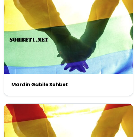
Mardin Gabile Sohbet