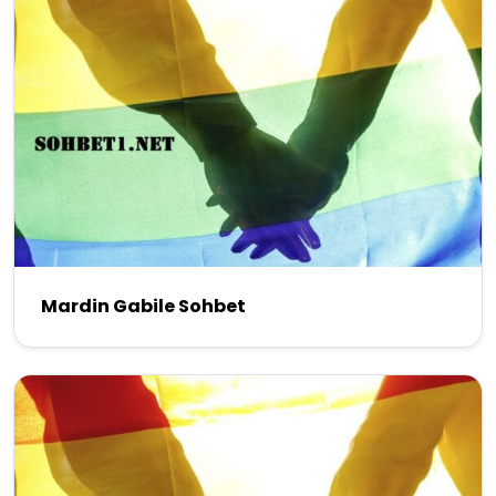
Mardin Gabile Sohbet