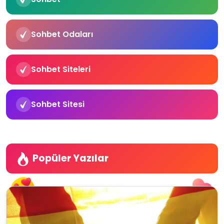
Sohbet Odaları
Sohbet Siteleri
Sohbet Sitesi
Popüler Yazılar