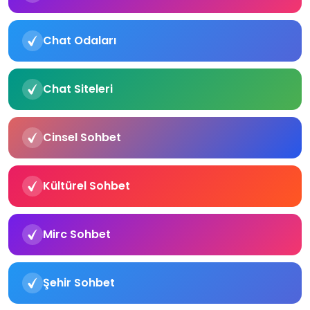
Chat Odaları
Chat Siteleri
Cinsel Sohbet
Kültürel Sohbet
Mirc Sohbet
Şehir Sohbet