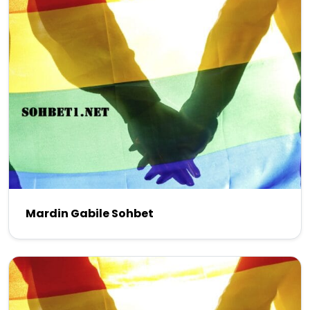
Mardin Gabile Sohbet