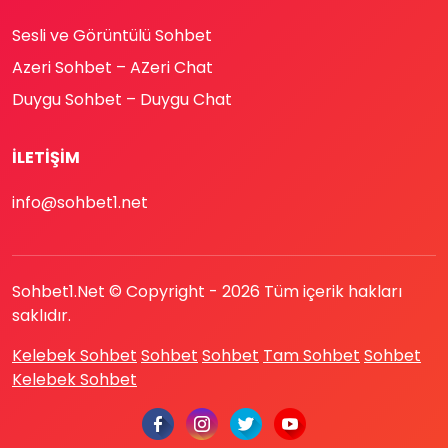
Sesli ve Görüntülü Sohbet
Azeri Sohbet – AZeri Chat
Duygu Sohbet – Duygu Chat
İLETIŞIM
info@sohbet1.net
Sohbet1.Net © Copyright -
2026
Tüm içerik hakları
saklıdır.
Kelebek Sohbet
Sohbet
Sohbet
Tam Sohbet
Sohbet
Kelebek Sohbet