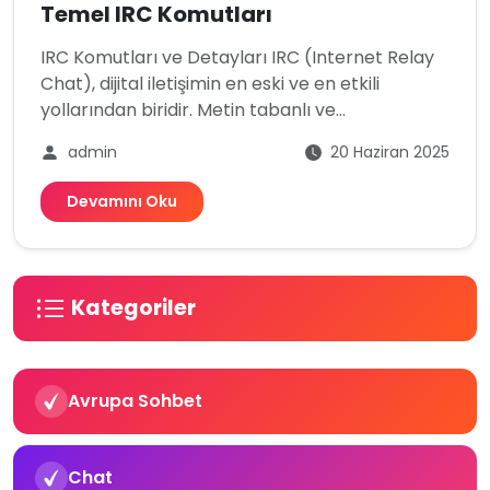
Temel IRC Komutları
IRC Komutları ve Detayları IRC (Internet Relay
Chat), dijital iletişimin en eski ve en etkili
yollarından biridir. Metin tabanlı ve...
admin
20 Haziran 2025
Devamını Oku
Kategoriler
Avrupa Sohbet
Chat