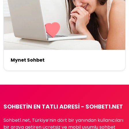
Mynet Sohbet
SOHBETIN EN TATLI ADRESI - SOHBET1.NET
Sohbet1.net, Türkiye’nin dört bir yanından kullanıcıları
bir araya getiren ücretsiz ve mobil uyumlu sohbet