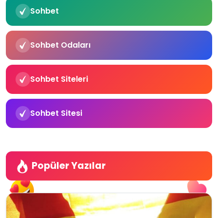
Sohbet
Sohbet Odaları
Sohbet Siteleri
Sohbet Sitesi
Popüler Yazılar