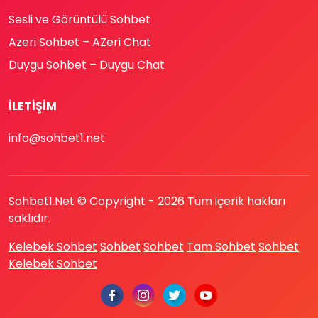
Sesli ve Görüntülü Sohbet
Azeri Sohbet – AZeri Chat
Duygu Sohbet – Duygu Chat
İLETIŞIM
info@sohbet1.net
Sohbet1.Net © Copyright -
2026
Tüm içerik hakları
saklıdır.
Kelebek Sohbet
Sohbet
Sohbet
Tam Sohbet
Sohbet
Kelebek Sohbet