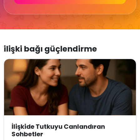
ilişki bağı güçlendirme
İlişkide Tutkuyu Canlandıran
Sohbetler