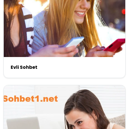
Evli Sohbet