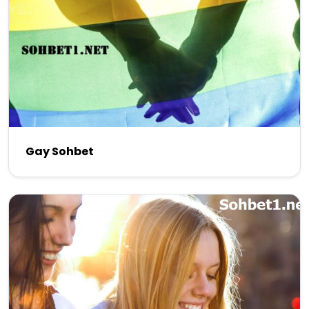
Gay Sohbet