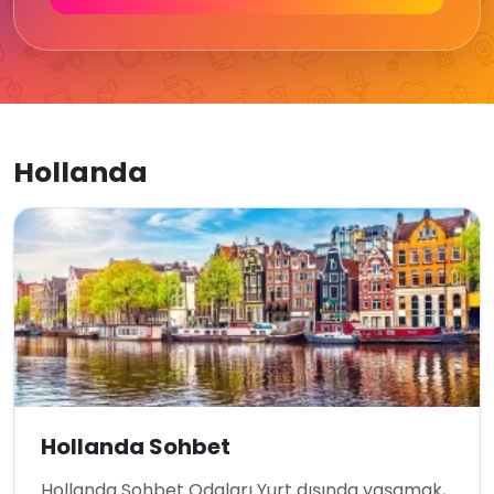
Hollanda
Hollanda Sohbet
Hollanda Sohbet Odaları Yurt dışında yaşamak,