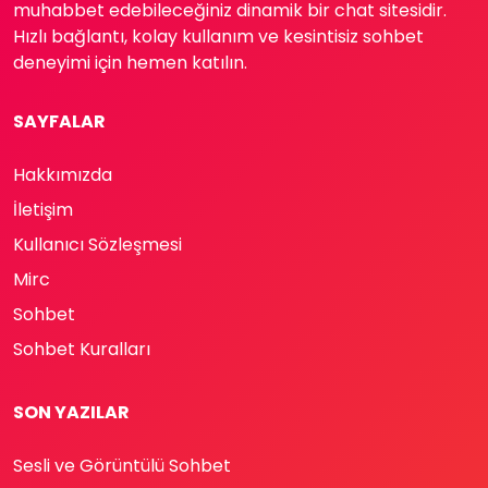
muhabbet edebileceğiniz dinamik bir chat sitesidir.
Hızlı bağlantı, kolay kullanım ve kesintisiz sohbet
deneyimi için hemen katılın.
SAYFALAR
Hakkımızda
İletişim
Kullanıcı Sözleşmesi
Mirc
Sohbet
Sohbet Kuralları
SON YAZILAR
Sesli ve Görüntülü Sohbet