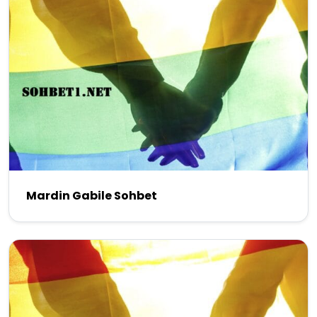
Mardin Gabile Sohbet