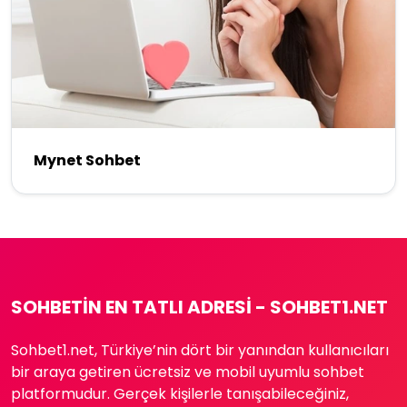
Mynet Sohbet
SOHBETIN EN TATLI ADRESI - SOHBET1.NET
Sohbet1.net, Türkiye’nin dört bir yanından kullanıcıları
bir araya getiren ücretsiz ve mobil uyumlu sohbet
platformudur. Gerçek kişilerle tanışabileceğiniz,