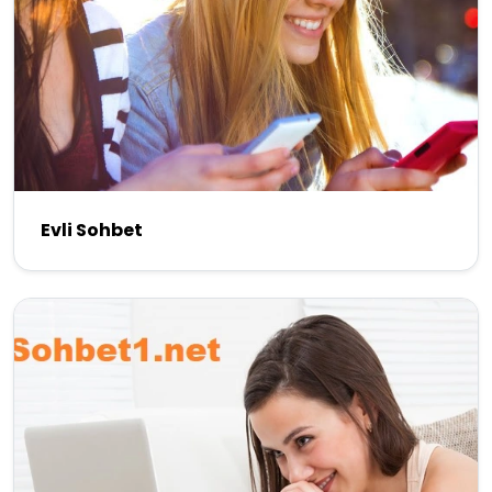
Evli Sohbet