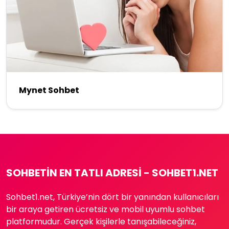
Mynet Sohbet
SOHBETIN EN TATLI ADRESI - SOHBET1.NET
Sohbet1.net, Türkiye’nin dört bir yanından kullanıcıları
bir araya getiren ücretsiz ve mobil uyumlu sohbet
platformudur. Gerçek kişilerle tanışabileceğiniz,