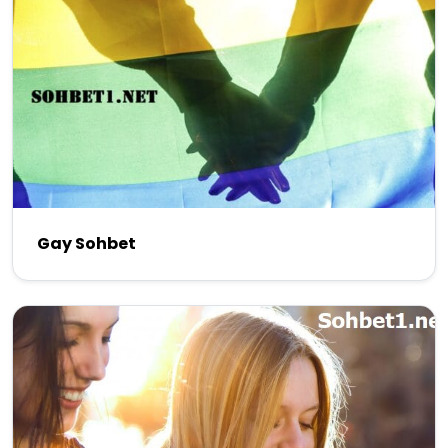
Gay Sohbet