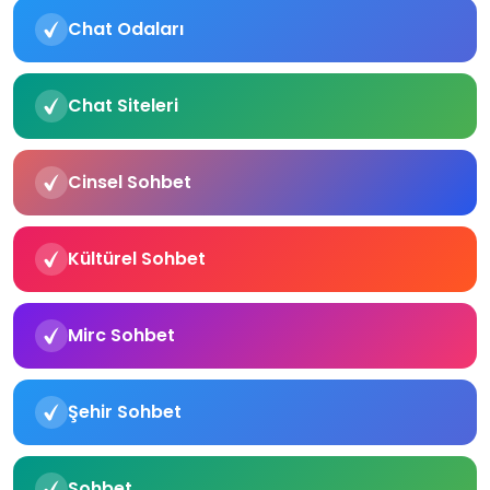
Chat Odaları
Chat Siteleri
Cinsel Sohbet
Kültürel Sohbet
Mirc Sohbet
Şehir Sohbet
Sohbet