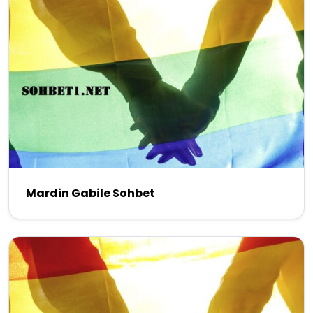
Mardin Gabile Sohbet