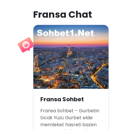
Fransa Chat
Fransa Sohbet
Fransa Sohbet – Gurbetin
Sıcak Yüzü Gurbet elde
memleket hasreti bazen