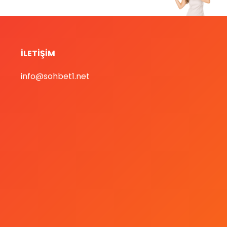
İLETIŞIM
info@sohbet1.net