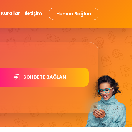
Kurallar
İletişim
Hemen Bağlan
SOHBETE BAĞLAN