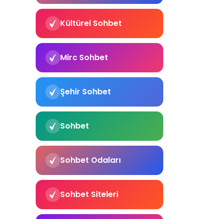
Kültürel Sohbet
Mirc Sohbet
Şehir Sohbet
Sohbet
Sohbet Odaları
Sohbet Siteleri