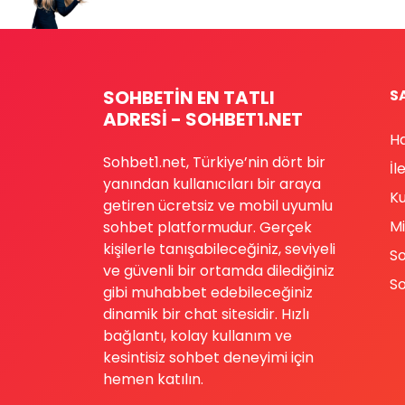
SOHBETIN EN TATLI
S
ADRESI - SOHBET1.NET
H
Sohbet1.net, Türkiye’nin dört bir
İl
yanından kullanıcıları bir araya
Ku
getiren ücretsiz ve mobil uyumlu
Mi
sohbet platformudur. Gerçek
kişilerle tanışabileceğiniz, seviyeli
S
ve güvenli bir ortamda dilediğiniz
So
gibi muhabbet edebileceğiniz
dinamik bir chat sitesidir. Hızlı
bağlantı, kolay kullanım ve
kesintisiz sohbet deneyimi için
hemen katılın.