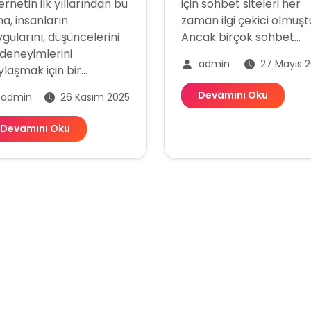
ernetin ilk yıllarından bu
için sohbet siteleri her
a, insanların
zaman ilgi çekici olmuşt
gularını, düşüncelerini
Ancak birçok sohbet...
deneyimlerini
admin
27 Mayıs 
laşmak için bir...
Devamını Oku
admin
26 Kasım 2025
Devamını Oku