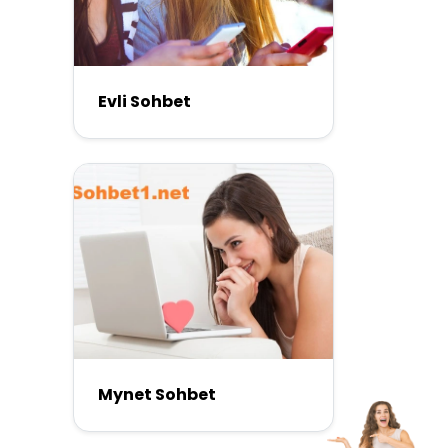
Evli Sohbet
Mynet Sohbet