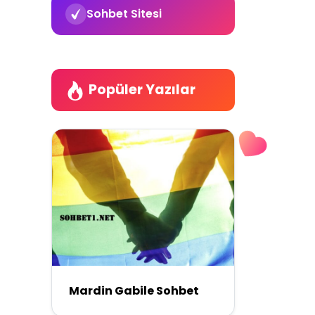
Sohbet Sitesi
Popüler Yazılar
Mardin Gabile Sohbet