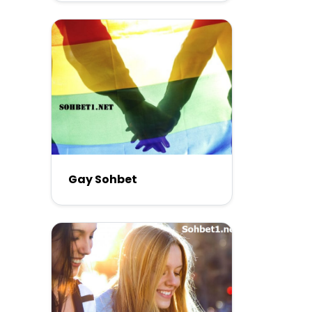
Gay Sohbet