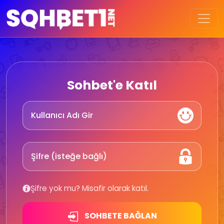
Sohbet'e Katıl
Şifre yok mu? Misafir olarak katıl.
SOHBETE BAĞLAN