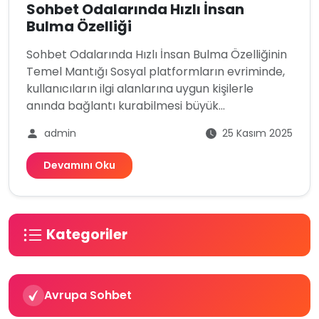
Sohbet Odalarında Hızlı İnsan
Bulma Özelliği
Sohbet Odalarında Hızlı İnsan Bulma Özelliğinin
Temel Mantığı Sosyal platformların evriminde,
kullanıcıların ilgi alanlarına uygun kişilerle
anında bağlantı kurabilmesi büyük...
admin
25 Kasım 2025
Devamını Oku
Kategoriler
Avrupa Sohbet