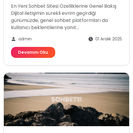
En Yeni Sohbet Sitesi Özelliklerine Genel Bakış
Dijital iletişimin sürekli evrim geçirdiği
günümüzde, genel sohbet platformları da
kullanıcı beklentilerine yanıt...
admin
01 Aralık 2025
Devamını Oku