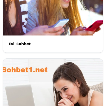
Evli Sohbet