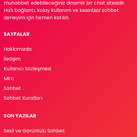
muhabbet edebileceğiniz dinamik bir chat sitesidir.
Hızlı bağlantı, kolay kullanım ve kesintisiz sohbet
deneyimi için hemen katılın.
SAYFALAR
Hakkımızda
İletişim
Kullanıcı Sözleşmesi
Mirc
Sohbet
Sohbet Kuralları
SON YAZILAR
Sesli ve Görüntülü Sohbet