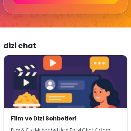
dizi chat
Film ve Dizi Sohbetleri
Film & Dizi Muhabbeti İçin En İyi Chat Ortamı