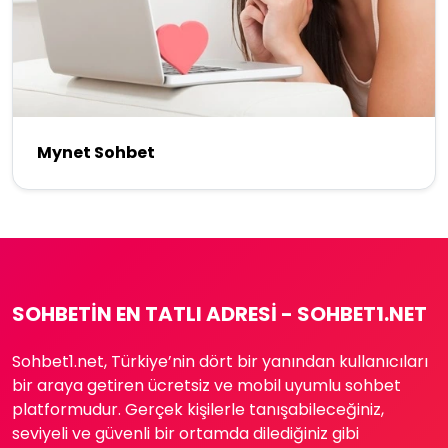
Mynet Sohbet
SOHBETIN EN TATLI ADRESI - SOHBET1.NET
Sohbet1.net, Türkiye’nin dört bir yanından kullanıcıları
bir araya getiren ücretsiz ve mobil uyumlu sohbet
platformudur. Gerçek kişilerle tanışabileceğiniz,
seviyeli ve güvenli bir ortamda dilediğiniz gibi