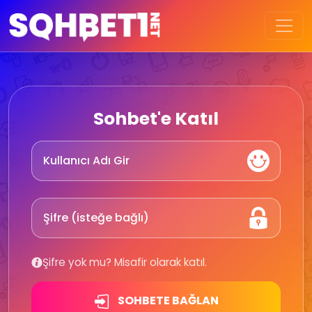
Sohbet'e Katıl
Şifre yok mu? Misafir olarak katıl.
SOHBETE BAĞLAN