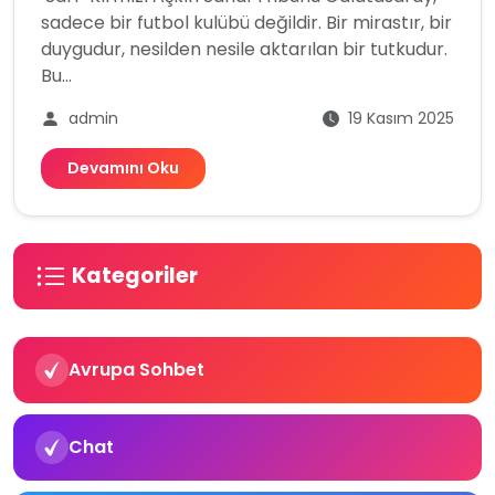
sadece bir futbol kulübü değildir. Bir mirastır, bir
duygudur, nesilden nesile aktarılan bir tutkudur.
Bu...
admin
19 Kasım 2025
Devamını Oku
Kategoriler
Avrupa Sohbet
Chat