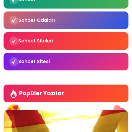
Sohbet Odaları
Sohbet Siteleri
Sohbet Sitesi
Popüler Yazılar