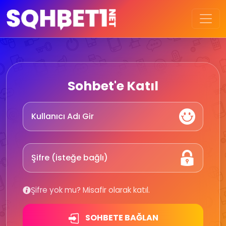
Sohbet'e Katıl
Şifre yok mu? Misafir olarak katıl.
SOHBETE BAĞLAN