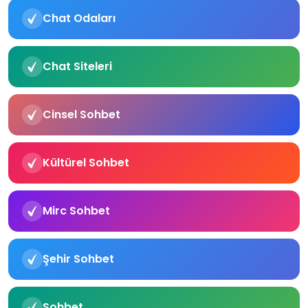
Chat Odaları
Chat Siteleri
Cinsel Sohbet
Kültürel Sohbet
Mirc Sohbet
Şehir Sohbet
Sohbet