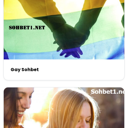
Gay Sohbet