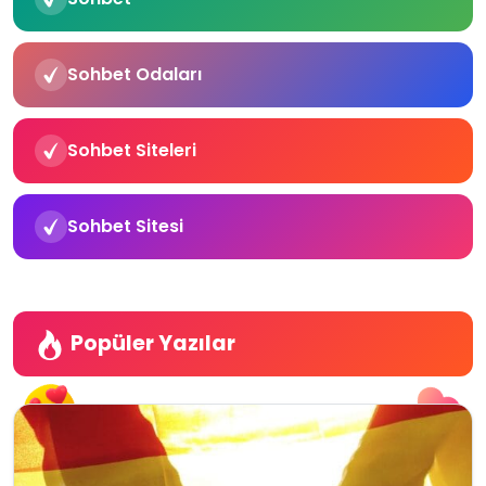
Sohbet Odaları
Sohbet Siteleri
Sohbet Sitesi
Popüler Yazılar