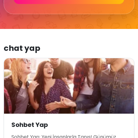
chat yap
Sohbet Yap
Sohbet Yap: Yeni İnsanlarla Tanış! Günümüz