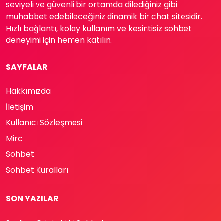
seviyeli ve güvenli bir ortamda dilediğiniz gibi
muhabbet edebileceğiniz dinamik bir chat sitesidir.
Hızlı bağlantı, kolay kullanım ve kesintisiz sohbet
deneyimi için hemen katılın.
SAYFALAR
Hakkımızda
İletişim
Kullanıcı Sözleşmesi
Mirc
Sohbet
Sohbet Kuralları
SON YAZILAR