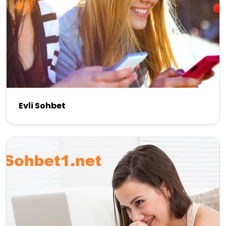
Evli Sohbet