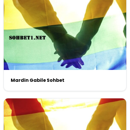
Mardin Gabile Sohbet