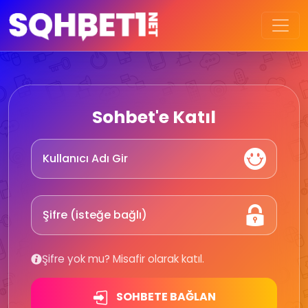
Sohbet'e Katıl
Şifre yok mu? Misafir olarak katıl.
SOHBETE BAĞLAN