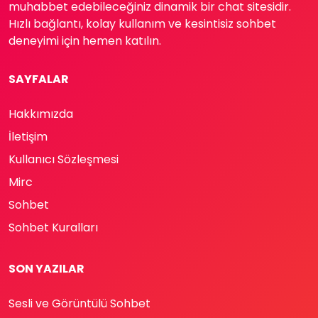
muhabbet edebileceğiniz dinamik bir chat sitesidir.
Hızlı bağlantı, kolay kullanım ve kesintisiz sohbet
deneyimi için hemen katılın.
SAYFALAR
Hakkımızda
İletişim
Kullanıcı Sözleşmesi
Mirc
Sohbet
Sohbet Kuralları
SON YAZILAR
Sesli ve Görüntülü Sohbet