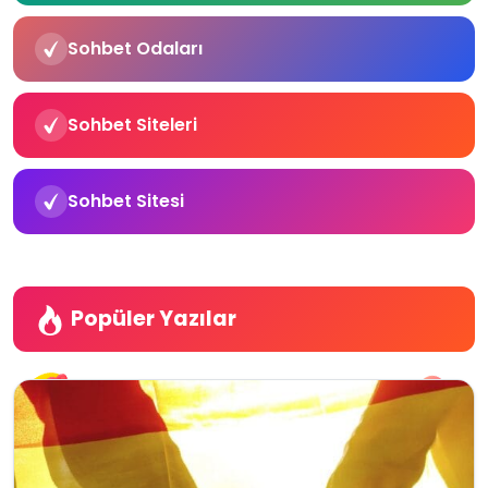
Sohbet Odaları
Sohbet Siteleri
Sohbet Sitesi
Popüler Yazılar