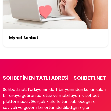
Mynet Sohbet
SOHBETIN EN TATLI ADRESI - SOHBET1.NET
Sohbet1.net, Türkiye’nin dört bir yanından kullanıcıları
bir araya getiren ücretsiz ve mobil uyumlu sohbet
platformudur. Gerçek kişilerle tanışabileceğiniz,
seviyeli ve güvenli bir ortamda dilediğiniz gibi