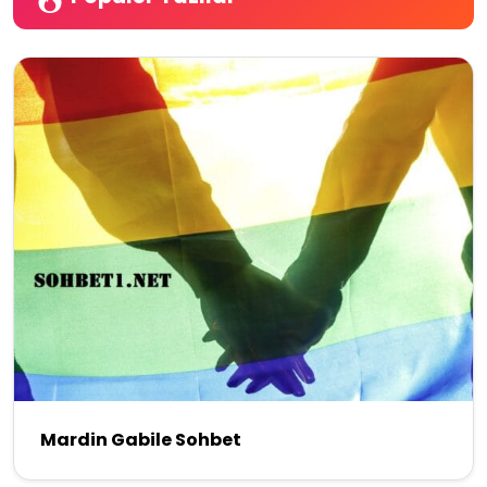
Mardin Gabile Sohbet