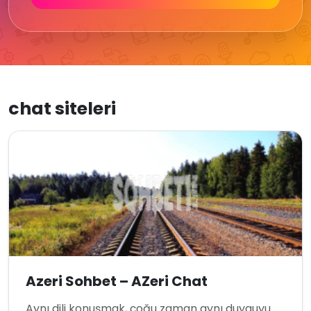
chat siteleri
Azeri Sohbet – AZeri Chat
Aynı dili konuşmak, çoğu zaman aynı duyguyu