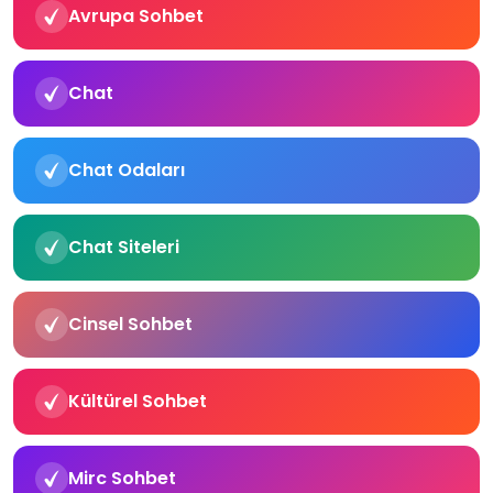
Avrupa Sohbet
Chat
Chat Odaları
Chat Siteleri
Cinsel Sohbet
Kültürel Sohbet
Mirc Sohbet