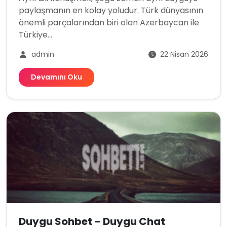
paylaşmanın en kolay yoludur. Türk dünyasının
önemli parçalarından biri olan Azerbaycan ile
Türkiye...
admin
22 Nisan 2026
Devamını Oku
Duygu Sohbet – Duygu Chat