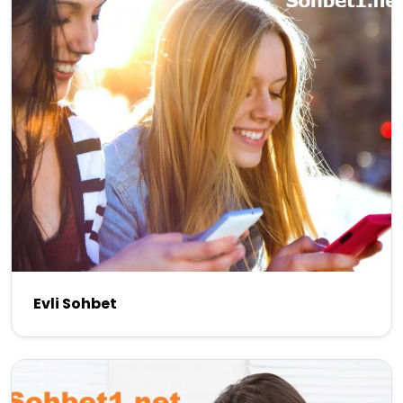
Evli Sohbet