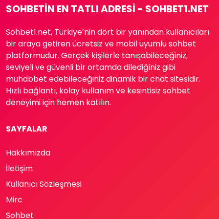
SOHBETIN EN TATLI ADRESI - SOHBET1.NET
Sohbet1.net, Türkiye’nin dört bir yanından kullanıcıları
bir araya getiren ücretsiz ve mobil uyumlu sohbet
platformudur. Gerçek kişilerle tanışabileceğiniz,
seviyeli ve güvenli bir ortamda dilediğiniz gibi
muhabbet edebileceğiniz dinamik bir chat sitesidir.
Hızlı bağlantı, kolay kullanım ve kesintisiz sohbet
deneyimi için hemen katılın.
SAYFALAR
Hakkımızda
İletişim
Kullanıcı Sözleşmesi
Mirc
Sohbet