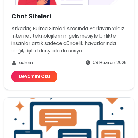
Chat Siteleri
Arkadaş Bulma Siteleri Arasında Parlayan Yıldız
İnternet teknolojilerinin gelişmesiyle birlikte
insanlar artık sadece gündelik hayatlarında
değil, dijital dünyada da sosyal...
admin
08 Haziran 2025
Devamını Oku