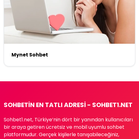
Mynet Sohbet
SOHBETIN EN TATLI ADRESI - SOHBET1.NET
Sohbet1.net, Türkiye’nin dört bir yanından kullanıcıları
bir araya getiren ücretsiz ve mobil uyumlu sohbet
platformudur. Gerçek kişilerle tanışabileceğiniz,