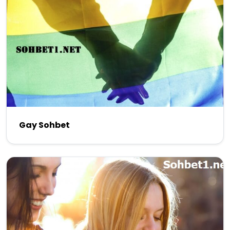
Gay Sohbet