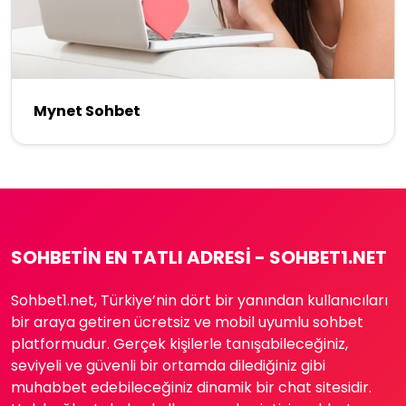
Mynet Sohbet
SOHBETIN EN TATLI ADRESI - SOHBET1.NET
Sohbet1.net, Türkiye’nin dört bir yanından kullanıcıları
bir araya getiren ücretsiz ve mobil uyumlu sohbet
platformudur. Gerçek kişilerle tanışabileceğiniz,
seviyeli ve güvenli bir ortamda dilediğiniz gibi
muhabbet edebileceğiniz dinamik bir chat sitesidir.