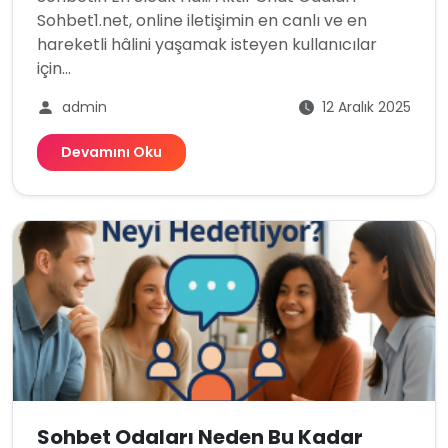
Sohbet1.net, online iletişimin en canlı ve en
hareketli hâlini yaşamak isteyen kullanıcılar
için...
admin
12 Aralık 2025
Devamını Oku
Sohbet Odaları Neden Bu Kadar