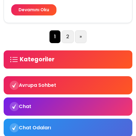
Devamını Oku
Yazı
1
2
»
sayfalaması
Kategoriler
Avrupa Sohbet
Chat
Chat Odaları