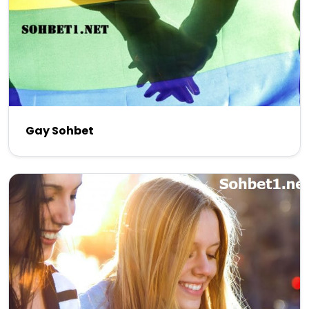
Gay Sohbet