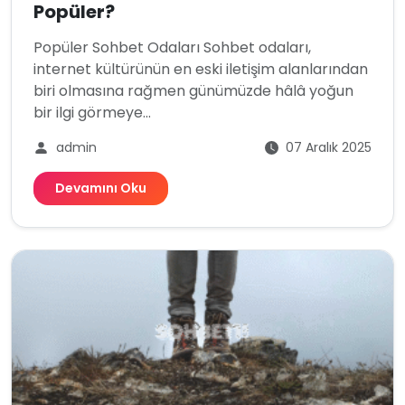
Popüler?
Popüler Sohbet Odaları Sohbet odaları,
internet kültürünün en eski iletişim alanlarından
biri olmasına rağmen günümüzde hâlâ yoğun
bir ilgi görmeye...
admin
07 Aralık 2025
Devamını Oku