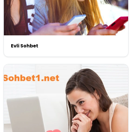
Evli Sohbet