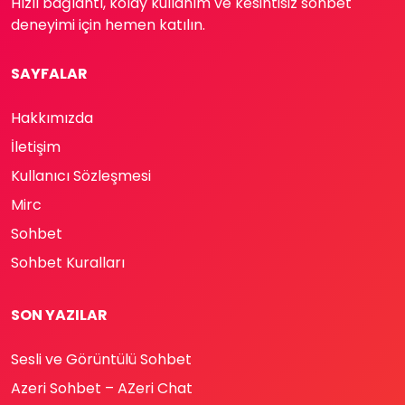
Hızlı bağlantı, kolay kullanım ve kesintisiz sohbet
deneyimi için hemen katılın.
SAYFALAR
Hakkımızda
İletişim
Kullanıcı Sözleşmesi
Mirc
Sohbet
Sohbet Kuralları
SON YAZILAR
Sesli ve Görüntülü Sohbet
Azeri Sohbet – AZeri Chat