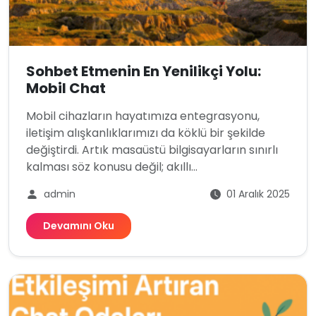
Sohbet Etmenin En Yenilikçi Yolu:
Mobil Chat
Mobil cihazların hayatımıza entegrasyonu,
iletişim alışkanlıklarımızı da köklü bir şekilde
değiştirdi. Artık masaüstü bilgisayarların sınırlı
kalması söz konusu değil; akıllı...
admin
01 Aralık 2025
Devamını Oku