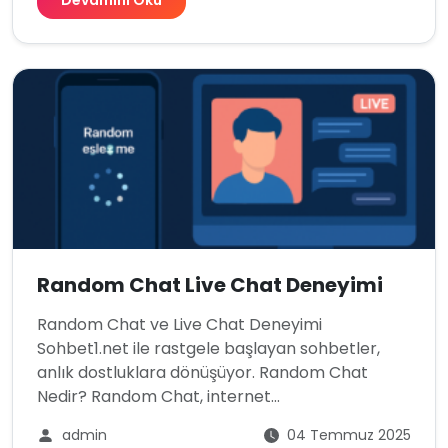
Random Chat Live Chat Deneyimi
Random Chat ve Live Chat Deneyimi
Sohbet1.net ile rastgele başlayan sohbetler,
anlık dostluklara dönüşüyor. Random Chat
Nedir? Random Chat, internet...
admin
04 Temmuz 2025