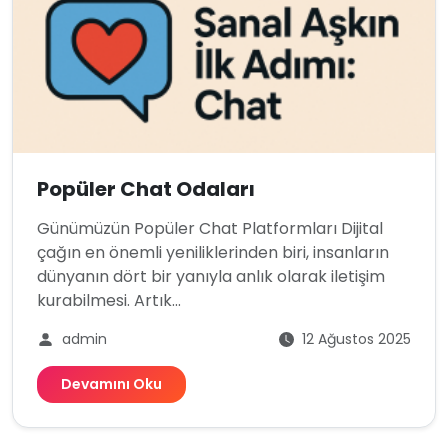
Popüler Chat Odaları
Günümüzün Popüler Chat Platformları Dijital
çağın en önemli yeniliklerinden biri, insanların
dünyanın dört bir yanıyla anlık olarak iletişim
kurabilmesi. Artık...
admin
12 Ağustos 2025
Devamını Oku