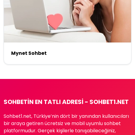
Mynet Sohbet
SOHBETIN EN TATLI ADRESI - SOHBET1.NET
Sohbet1.net, Türkiye’nin dört bir yanından kullanıcıları
bir araya getiren ücretsiz ve mobil uyumlu sohbet
platformudur. Gerçek kişilerle tanışabileceğiniz,