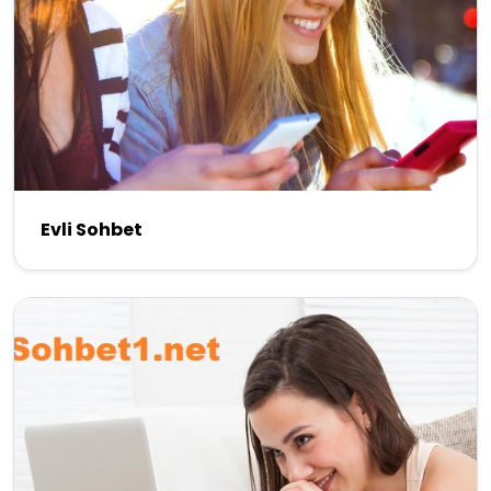
Evli Sohbet